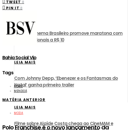
TWEET
0
PIN IT
0
LEIA MAIS
UCI Day Cinema Brasileiro promove maratona com
filmes nacionais a R$ 10
Bahia Social Vip
LEIA MAIS
Tags
Com Johnny Depp, ‘Ebenezer e os Fantasmas do
Natal’ ganha primeiro trailer
HOME
MENDOÁ
MATÉRIA ANTERIOR
LEIA MAIS
MODA
Filme sobre Alaíde Costa chega ao CineMAM e
Polo Franchise é o novo lançamento da