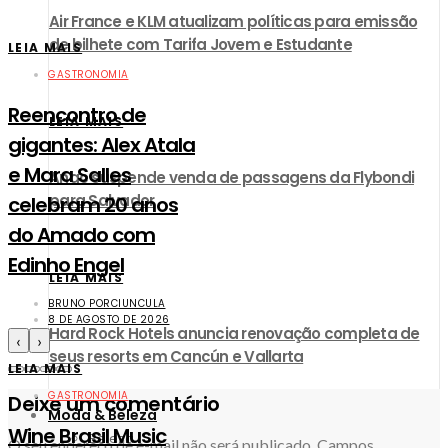
Air France e KLM atualizam políticas para emissão
de bilhete com Tarifa Jovem e Estudante
LEIA MAIS
GASTRONOMIA
Reencontro de
LEIA MAIS
gigantes: Alex Atala
e Mara Salles
Anac suspende venda de passagens da Flybondi
para Salvador
celebram 20 anos
do Amado com
Edinho Engel
LEIA MAIS
BRUNO PORCIUNCULA
8 DE AGOSTO DE 2026
Hard Rock Hotels anuncia renovação completa de
‹
›
seus resorts em Cancún e Vallarta
LEIA MAIS
GASTRONOMIA
Deixe um comentário
Moda & Beleza
Wine Brasil Music
Beleza
O seu endereço de e-mail não será publicado.
Campos