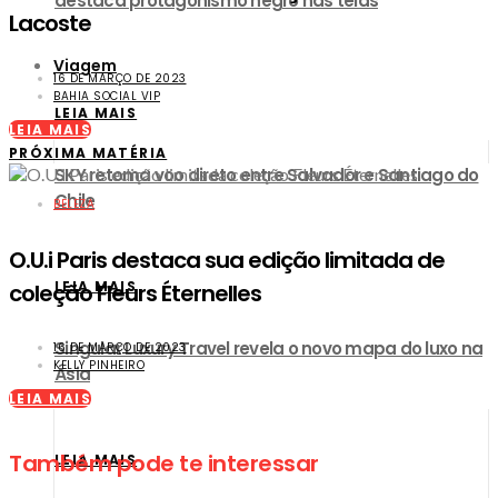
destaca protagonismo negro nas telas
Lacoste
Viagem
16 DE MARÇO DE 2023
BAHIA SOCIAL VIP
LEIA MAIS
LEIA MAIS
PRÓXIMA MATÉRIA
SKY retoma voo direto entre Salvador e Santiago do
Chile
BELEZA
O.U.i Paris destaca sua edição limitada de
LEIA MAIS
coleção Fleurs Éternelles
Singular Luxury Travel revela o novo mapa do luxo na
16 DE MARÇO DE 2023
KELLY PINHEIRO
Ásia
LEIA MAIS
Também pode te interessar
LEIA MAIS