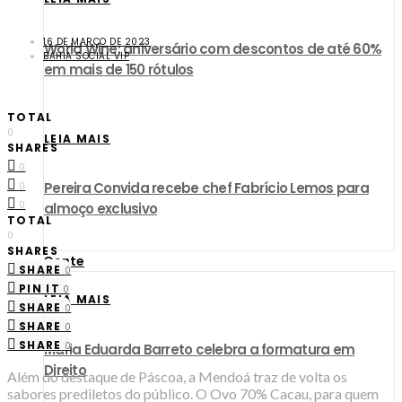
16 DE MARÇO DE 2023
World Wine: aniversário com descontos de até 60%
BAHIA SOCIAL VIP
em mais de 150 rótulos
TOTAL
0
LEIA MAIS
SHARES
0
Pereira Convida recebe chef Fabrício Lemos para
0
0
almoço exclusivo
TOTAL
0
SHARES
Gente
SHARE
0
PIN IT
0
LEIA MAIS
SHARE
0
SHARE
0
SHARE
0
Maria Eduarda Barreto celebra a formatura em
Direito
Além do destaque de Páscoa, a Mendoá traz de volta os
sabores prediletos do público. O Ovo 70% Cacau, para quem