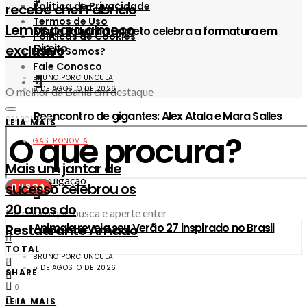
Política de Privacidade
recebe chef Fabrício
Termos de Uso
Lemos para almoço
Maria Eduarda Barreto celebra a formatura em
Políticas de Cookies
Direito
exclusivo
Quem Somos?
Fale Conosco
BRUNO PORCIUNCULA
2
5 DE AGOSTO DE 2026
O melhor da Bahia em destaque
Reencontro de gigantes: Alex Atala e Mara Salles
SEARCH FOR:
LEIA MAIS
celebram 20 anos do Amado com Edinho Engel
GASTRONOMIA
Mais um jantar de
sucesso celebrou os
BUSCA
3
20 anos do
Escreva o que busca e aperte enter
Animale revela seu Verão 27 inspirado no Brasil
Restaurante Amado
TOTAL
BRUNO PORCIUNCULA
0
5 DE AGOSTO DE 2026
SHARE
0
LEIA MAIS
0