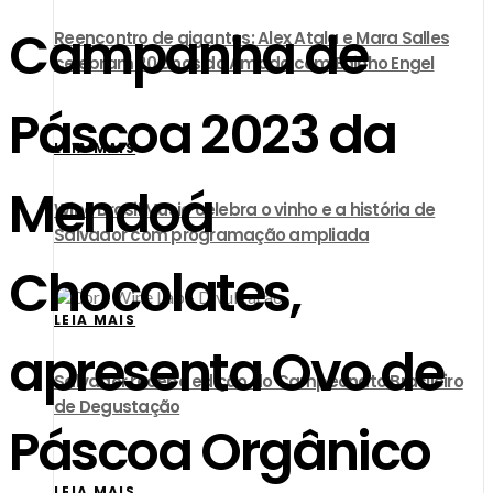
Campanha de
Reencontro de gigantes: Alex Atala e Mara Salles
celebram 20 anos do Amado com Edinho Engel
Páscoa 2023 da
LEIA MAIS
Mendoá
Wine Brasil Music celebra o vinho e a história de
Salvador com programação ampliada
Chocolates,
LEIA MAIS
apresenta Ovo de
​Salvador recebe edição do Campeonato Brasileiro
de Degustação
Páscoa Orgânico
LEIA MAIS