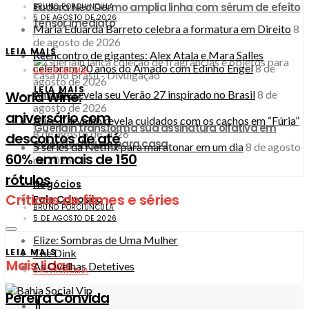
Eudora Neo Dermo amplia linha com sérum de efeito
BRUNO PORCIUNCULA
5 DE AGOSTO DE 2026
tensor imediato
Maria Eduarda Barreto celebra a formatura em Direito
8
de agosto de 2026
LEIA MAIS
Reencontro de gigantes: Alex Atala e Mara Salles
celebram 20 anos do Amado com Edinho Engel
8 de
GASTRONOMIA
agosto de 2026
LEIA MAIS
World Wine:
Animale revela seu Verão 27 inspirado no Brasil
8 de
agosto de 2026
aniversário com
Alice Carvalho revela cuidados com os cachos em “Fúria”
Guerlain transforma sua assinatura olfativa em
8 de agosto de 2026
descontos de até
coleção de luxo para casa
5 séries da Netflix para maratonar em um dia
8 de agosto
60% em mais de 150
de 2026
rótulos
Negócios
Críticas de filmes e séries
Fale Conosco
BRUNO PORCIUNCULA
5 DE AGOSTO DE 2026
Elize: Sombras de Uma Mulher
LEIA MAIS
The Dink
Mais lidas
As Ovelhas Detetives
GASTRONOMIA
Pereira Convida
1