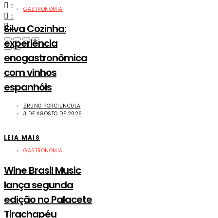
0
GASTRONOMIA
0
Silva Cozinha:
0
experiência
enogastronômica
com vinhos
espanhóis
BRUNO PORCIUNCULA
3 DE AGOSTO DE 2026
LEIA MAIS
GASTRONOMIA
Wine Brasil Music
lança segunda
edição no Palacete
Tirachapéu