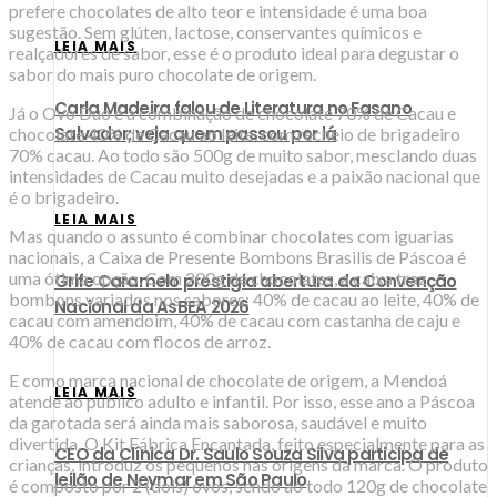
prefere chocolates de alto teor e intensidade é uma boa
sugestão. Sem glúten, lactose, conservantes químicos e
LEIA MAIS
realçadores de sabor, esse é o produto ideal para degustar o
sabor do mais puro chocolate de origem.
Carla Madeira falou de Literatura no Fasano
Já o Ovo Duo é a combinação de chocolate 70% de Cacau e
Salvador; veja quem passou por lá
chocolate 40% de Cacau ao leite, com recheio de brigadeiro
70% cacau. Ao todo são 500g de muito sabor, mesclando duas
intensidades de Cacau muito desejadas e a paixão nacional que
é o brigadeiro.
LEIA MAIS
Mas quando o assunto é combinar chocolates com iguarias
nacionais, a Caixa de Presente Bombons Brasilis de Páscoa é
uma ótima opção. Com 200g de chocolates, a caixa traz
Grife Caramelo prestigia abertura da Convenção
bombons variados nos sabores: 40% de cacau ao leite, 40% de
Nacional da AsBEA 2026
cacau com amendoim, 40% de cacau com castanha de caju e
40% de cacau com flocos de arroz.
E como marca nacional de chocolate de origem, a Mendoá
LEIA MAIS
atende ao público adulto e infantil. Por isso, esse ano a Páscoa
da garotada será ainda mais saborosa, saudável e muito
divertida. O Kit Fábrica Encantada, feito especialmente para as
CEO da Clínica Dr. Saulo Souza Silva participa de
crianças, introduz os pequenos nas origens da marca. O produto
leilão de Neymar em São Paulo
é composto por 2 (dois) ovos, sendo ao todo 120g de chocolate