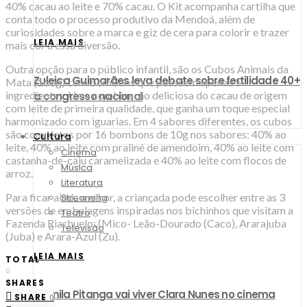
40% cacau ao leite e 70% cacau. O Kit acompanha cartilha que
conta todo o processo produtivo da Mendoá, além de
curiosidades sobre a marca e giz de cera para colorir e trazer
LEIA MAIS
mais cor a essa diversão.
Outra opção para o público infantil, são os Cubos Animais da
Zuleica Guimarães leva debate sobre fertilidade 40+
Mata (160g) com bombons que possuem apenas 5
ingredientes. Uma combinação deliciosa do cacau de origem
a congresso nacional
com leite de primeira qualidade, que ganha um toque especial
harmonizado com iguarias. Em 4 sabores diferentes, os cubos
são completos por 16 bombons de 10g nos sabores: 40% ao
Cultura
leite, 40% ao leite com praliné de amendoim, 40% ao leite com
Cinema
castanha-de-caju caramelizada e 40% ao leite com flocos de
Música
arroz.
Literatura
Para ficar ainda melhor, a criançada pode escolher entre as 3
Streaming
versões de embalagens inspiradas nos bichinhos que visitam a
Teatro
Fazenda Riachuelo: (Mico- Leão-Dourado (Caco), Ararajuba
Televisão
(Juba) e Arara-Azul (Zu).
LEIA MAIS
TOTAL
0
SHARES
Camila Pitanga vai viver Clara Nunes no cinema
SHARE
0