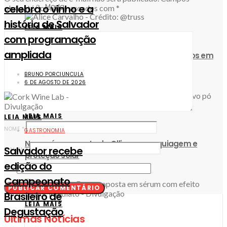
Moda
celebra o vinho e a
obrigatórios são marcados com
*
história de Salvador
LEIA MAIS
COMENTÁRIO
*
com programação
ampliada
Alice Carvalho revela cuidados com os cachos em
“Fúria”
BRUNO PORCIUNCULA
6 DE AGOSTO DE 2026
LEIA MAIS
LEIA MAIS
NOME
*
GASTRONOMIA
Novo pó compacto da Ollie une maquiagem e
​Salvador recebe
E-MAIL
*
proteção solar
edição do
SITE
Campeonato
Brasileiro de
LEIA MAIS
Degustação
Últimas Notícias