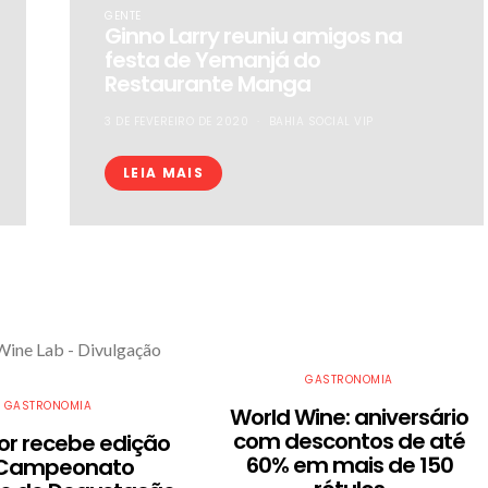
GENTE
Ginno Larry reuniu amigos na
festa de Yemanjá do
Restaurante Manga
3 DE FEVEREIRO DE 2020
BAHIA SOCIAL VIP
LEIA MAIS
GASTRONOMIA
GASTRONOMIA
World Wine: aniversário
com descontos de até
dor recebe edição
60% em mais de 150
 Campeonato