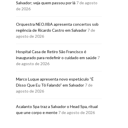
Salvador; veja quem passou por lá
7 de agosto
de 2026
Orquestra NEOJIBA apresenta concertos sob
GASTRONOMIA
GASTRONO
regência de Ricardo Castro em Salvador
7 de
Pereira Convida recebe
Mais um ja
agosto de 2026
chef Fabrício Lemos para
sucesso celeb
almoço exclusivo
anos do Res
Amad
Hospital Casa de Retiro São Francisco é
BRUNO PORCIUNCULA
inaugurado para redefinir o cuidado em saúde
7
5 DE AGOSTO DE 2026
BRUNO PORCI
de agosto de 2026
5 DE AGOSTO
Marco Luque apresenta novo espetáculo “É
Disso Que Eu Tô Falando” em Salvador
7 de
agosto de 2026
Acalanto Spa traz a Salvador o Head Spa, ritual
que une corpo e mente
7 de agosto de 2026