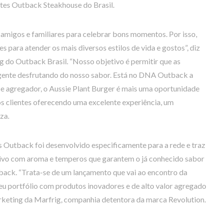
ntes Outback Steakhouse do Brasil.
amigos e familiares para celebrar bons momentos. Por isso,
para atender os mais diversos estilos de vida e gostos”, diz
g do Outback Brasil. “Nosso objetivo é permitir que as
gente desfrutando do nosso sabor. Está no DNA Outback a
r e agregador, o Aussie Plant Burger é mais uma oportunidade
s clientes oferecendo uma excelente experiência, um
za.
s Outback foi desenvolvido especificamente para a rede e traz
usivo com aroma e temperos que garantem o já conhecido sabor
tback. “Trata-se de um lançamento que vai ao encontro da
eu portfólio com produtos inovadores e de alto valor agregado
Marketing da Marfrig, companhia detentora da marca Revolution.