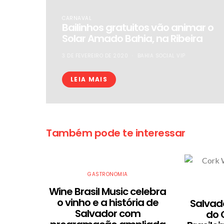
CARNAVAL
Bailinhos gratuitos vão animar o
Solar Amado Bahia, na Ribeira
3 DE FEVEREIRO DE 2020
BAHIA SOCIAL VIP
LEIA MAIS
Também pode te interessar
GASTRONOMIA
Wine Brasil Music celebra
o vinho e a história de
​Salva
Salvador com
do