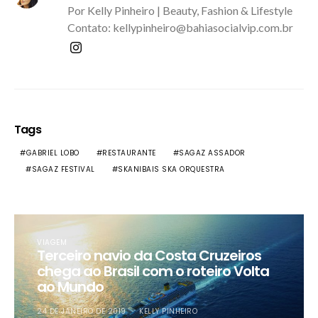
Por Kelly Pinheiro | Beauty, Fashion & Lifestyle
Contato: kellypinheiro@bahiasocialvip.com.br
Tags
GABRIEL LOBO
RESTAURANTE
SAGAZ ASSADOR
SAGAZ FESTIVAL
SKANIBAIS SKA ORQUESTRA
VIAGEM
Terceiro navio da Costa Cruzeiros
chega ao Brasil com o roteiro Volta
ao Mundo
24 DE JANEIRO DE 2019
KELLY PINHEIRO