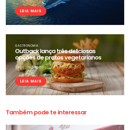
LEIA MAIS
GASTRONOMIA
Outback lança três deliciosas
opções de pratos vegetarianos
28 DE JANEIRO DE 2019
KELLY PINHEIRO
LEIA MAIS
Também pode te interessar