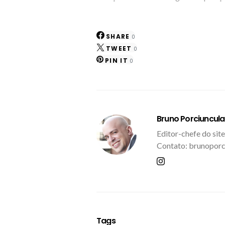
SHARE
0
TWEET
0
PIN IT
0
Bruno Porciuncula
Editor-chefe do site
Contato: brunoporc
Tags