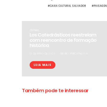
CAIXA CULTURAL SALVADOR
PAISAGEN
TEATRO
Los Catedrásticos reestreiam
com reencontro de formação
histórica
13 DE MAIO DE 2026
BRUNO PORCIUNCULA
LEIA MAIS
Também pode te interessar