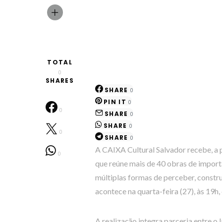
TOTAL
0
SHARES
SHARE
0
PIN IT
0
0
SHARE
0
SHARE
0
0
SHARE
0
A CAIXA Cultural Salvador recebe, a p
0
que reúne mais de 40 obras de import
múltiplas formas de perceber, constr
acontece na quarta-feira (27), às 19h,
A realização integra parceria entre o