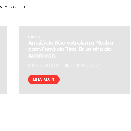
S EM TRAVESSIA
MÚSICA
Arraiá do Bão estreia na Pituba
com Forró do Tico, Bruninho do
Acordeon
13 DE MAIO DE 2026
BRUNO PORCIUNCULA
LEIA MAIS