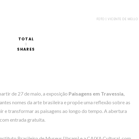
FOTO | VICENTE DE MELLO
TOTAL
0
SHARES
artir de 27 de maio, a exposição
Paisagens em Travessia,
antes nomes da arte brasileira e propõe uma reflexão sobre as
uir e transformar as paisagens ao longo do tempo. A abertura
 com entrada gratuita.
 Instituto Brasileiro de Museus (Ibram) e a CAIXA Cultural, com