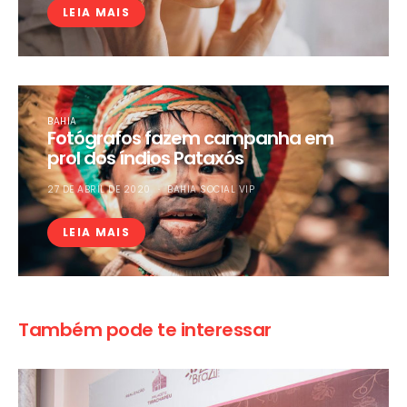
LEIA MAIS
BAHIA
Fotógrafos fazem campanha em
prol dos índios Pataxós
27 DE ABRIL DE 2020
BAHIA SOCIAL VIP
LEIA MAIS
Também pode te interessar