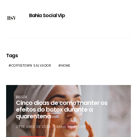
Bahia Social Vip
Tags
COFFEETOWN SALVADOR
HOME
BELEZA
Cinco dicas de como manter os
efeitos do botox durante a
quarentena
27 DE ABRIL DE 2020
BAHIA SOCIAL VIP