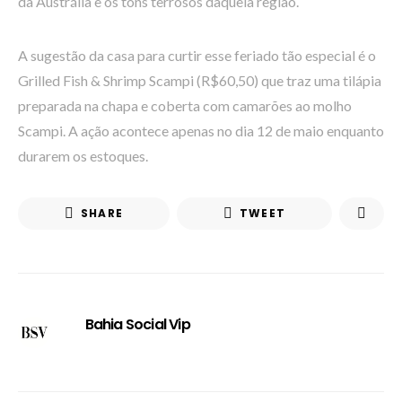
da Austrália e os tons terrosos daquela região.
A sugestão da casa para curtir esse feriado tão especial é o
Grilled Fish & Shrimp Scampi (R$60,50) que traz uma tilápia
preparada na chapa e coberta com camarões ao molho
Scampi. A ação acontece apenas no dia 12 de maio enquanto
durarem os estoques.
SHARE
TWEET
Bahia Social Vip