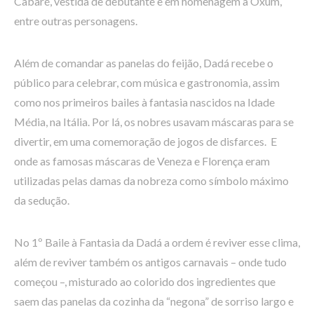
Cabaré, vestida de debutante e em homenagem a Oxum,
entre outras personagens.
Além de comandar as panelas do feijão, Dadá recebe o
público para celebrar, com música e gastronomia, assim
como nos primeiros bailes à fantasia nascidos na Idade
Média, na Itália. Por lá, os nobres usavam máscaras para se
divertir, em uma comemoração de jogos de disfarces. E
onde as famosas máscaras de Veneza e Florença eram
utilizadas pelas damas da nobreza como símbolo máximo
da sedução.
No 1º Baile à Fantasia da Dadá a ordem é reviver esse clima,
além de reviver também os antigos carnavais – onde tudo
começou –, misturado ao colorido dos ingredientes que
saem das panelas da cozinha da “negona” de sorriso largo e