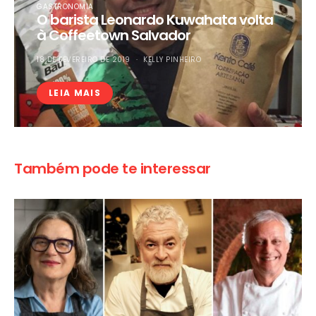
GASTRONOMIA
O barista Leonardo Kuwahata volta
à Coffeetown Salvador
18 DE FEVEREIRO DE 2019
KELLY PINHEIRO
LEIA MAIS
Também pode te interessar