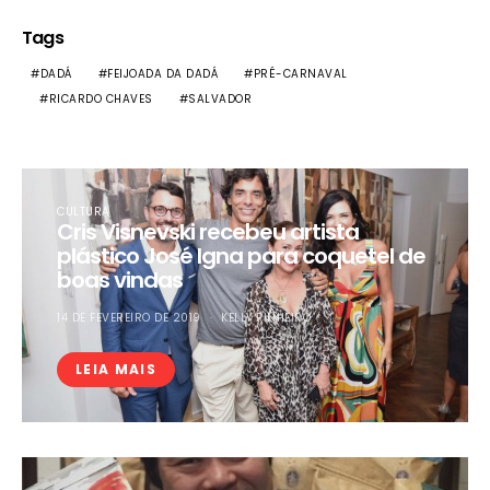
Tags
DADÁ
FEIJOADA DA DADÁ
PRÉ-CARNAVAL
RICARDO CHAVES
SALVADOR
CULTURA
Cris Visnevski recebeu artista
plástico José Igna para coquetel de
boas vindas
14 DE FEVEREIRO DE 2019
KELLY PINHEIRO
LEIA MAIS