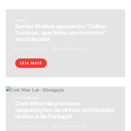
TEATRO
Denise Stoklos apresenta “Dalton
Trevisan, que tinha um cachorro”
em Salvador
1 DE JULHO DE 2026
BRUNO PORCIUNCULA
LEIA MAIS
GASTRONOMIA
Cork Wine lab promove
degustações de vinhos dos Estados
Unidos e de Portugal
1 DE JULHO DE 2026
BRUNO PORCIUNCULA