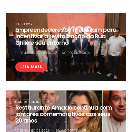
SALVADOR
Empreendedores se mobilizam para
incentivar a revitalização da Rua
Chile e seu entorno
10 DE JUNHO DE 2026
BRUNO PORCIUNCULA
LEIA MAIS
GASTRONOMIA
Restaurante Amado continua com
jantares comemorativos aos seus
20 anos
10 DE JUNHO DE 2026
BRUNO PORCIUNCULA