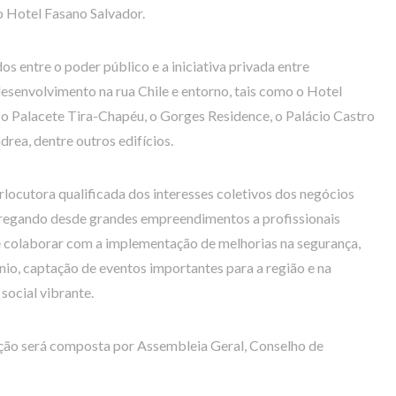
o Hotel Fasano Salvador.
os entre o poder público e a iniciativa privada entre
senvolvimento na rua Chile e entorno, tais como o Hotel
, o Palacete Tira-Chapéu, o Gorges Residence, o Palácio Castro
drea, dentre outros edifícios.
erlocutora qualificada dos interesses coletivos dos negócios
gregando desde grandes empreendimentos a profissionais
 e colaborar com a implementação de melhorias na segurança,
io, captação de eventos importantes para a região e na
social vibrante.
ação será composta por Assembleia Geral, Conselho de