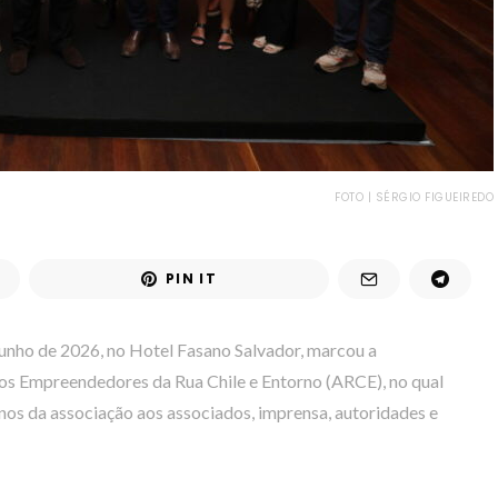
FOTO | SÉRGIO FIGUEIREDO
PIN IT
junho de 2026, no Hotel Fasano Salvador, marcou a
dos Empreendedores da Rua Chile e Entorno (ARCE), no qual
nos da associação aos associados, imprensa, autoridades e