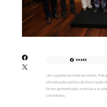
SHARE
Um coquetel na noite de ontem, 9 de 
oficialização pública da Associação 
foram apresentados a missão e os pla
convidados.