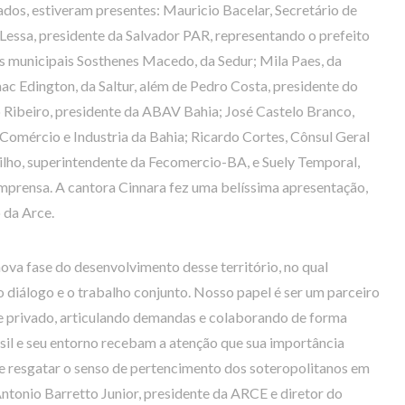
ados, estiveram presentes: Mauricio Bacelar, Secretário de
essa, presidente da Salvador PAR, representando o prefeito
os municipais Sosthenes Macedo, da Sedur; Mila Paes, da
aac Edington, da Saltur, além de Pedro Costa, presidente do
 Ribeiro, presidente da ABAV Bahia; José Castelo Branco,
omércio e Industria da Bahia; Ricardo Cortes, Cônsul Geral
ilho, superintendente da Fecomercio-BA, e Suely Temporal,
mprensa. A cantora Cinnara fez uma belíssima apresentação,
 da Arce.
nova fase do desenvolvimento desse território, no qual
 diálogo e o trabalho conjunto. Nosso papel é ser um parceiro
 e privado, articulando demandas e colaborando de forma
asil e seu entorno recebam a atenção que sua importância
e resgatar o senso de pertencimento dos soteropolitanos em
Antonio Barretto Junior, presidente da ARCE e diretor do