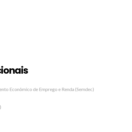
cionais
mento Econômico de Emprego e Renda (Semdec)
)