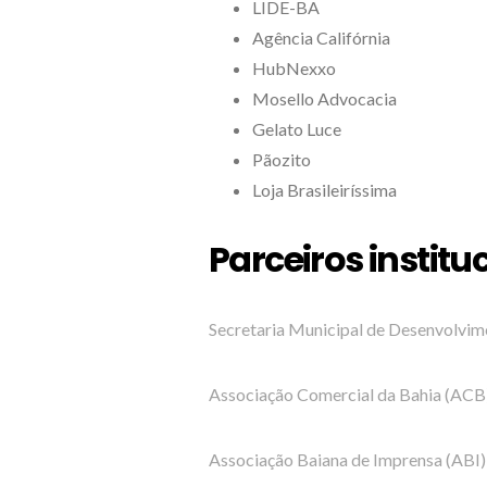
LIDE-BA
Agência Califórnia
HubNexxo
Mosello Advocacia
Gelato Luce
Pãozito
Loja Brasileiríssima
Parceiros institu
Secretaria Municipal de Desenvolvi
Associação Comercial da Bahia (ACB
Associação Baiana de Imprensa (ABI)