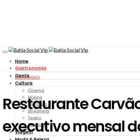
Home
Gastronomia
Gente
GASTRONOMIA
Cultura
Cinema
Restaurante Carvã
Música
Literatura
Streaming
Teatro
executivo mensal d
Televisão
Viagem
Moda & Beleza