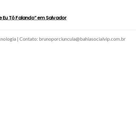
e Eu Tô Falando” em Salvador
tecnologia | Contato: brunoporciuncula@bahiasocialvip.com.br