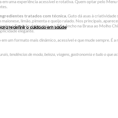
a em uma experiência acessível e rotativa. Quem optar pelo Men
ntes.
ingredientes tratados com técnica
, Guto dá asas à criatividade
 com maionese, limão, pimenta e queijo ralado. Nos principais, apa
ados e Emulsão de Laranja, e o Bife Ancho na Brasa ao Molho Ch
para redefinir o cuidado em saúde
plicidade elegante.
 em um formato mais dinâmico, acessível e que mude sempre. É a n
urais, tendências de moda, beleza, viagens, gastronomia e tudo o que a