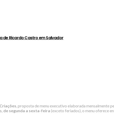
a de Ricardo Castro em Salvador
Criações
, proposta de menu executivo elaborada mensalmente pe
, de segunda a sexta-feira
(exceto feriados), o menu oferece en