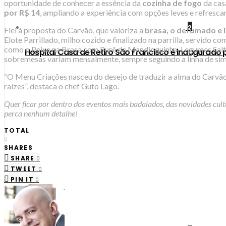
oportunidade de conhecer a essência da
cozinha de fogo
da cas
por R$ 14
, ampliando a experiência com opções leves e refresca
2
Fiel à proposta do Carvão, que valoriza a
brasa, o defumado e 
Elote Parrillado, milho cozido e finalizado na parrilla, servido
como o Peixe na Brasa com Purê de Mandioquinha, Legumes Salte
Hospital Casa de Retiro São Francisco é inaugurado 
sobremesas variam mensalmente, sempre seguindo a linha de sim
“O Menu Criações nasceu do desejo de traduzir a alma do Carvão
raízes”, destaca o chef Guto Lago.
Quer ficar por dentro dos eventos mais badalados, das novidades cult
perca nenhum detalhe!
TOTAL
0
SHARES
SHARE
0
TWEET
0
PIN IT
0