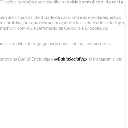
u Criações também pode escolher um
drink sem álcool da carta
 sem abrir mão da identidade da casa. Entre as novidades, está o
recem combinações que destacam a potência e a delicadeza do fogo,
imichurri com Purê Defumado de Cenoura e Brócolis. As
ossa cozinha de fogo guiando novas ideias, sem perder as
contece na Bahia? Então siga o
@BahiaSocialVip
no Instagram e não