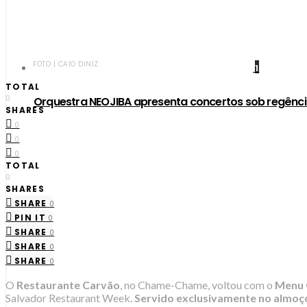
FOTO | CAIO DINIZ
1
TOTAL
0
Orquestra NEOJIBA apresenta concertos sob regênci
SHARES
0
0
0
TOTAL
0
SHARES
SHARE
0
PIN IT
0
SHARE
0
SHARE
0
SHARE
0
O
Restaurante Carvão
, no Chame-Chame, voltou com o
Menu 
Salvador Restaurant Week.
Servido exclusivamente no almoço