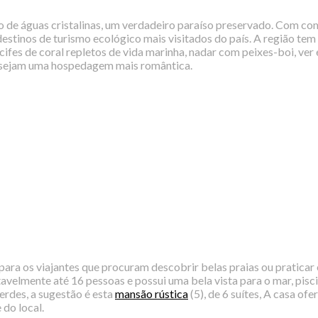
 de águas cristalinas, um verdadeiro paraíso preservado. Com com 
stinos de turismo ecológico mais visitados do país. A região tem
ifes de coral repletos de vida marinha, nadar com peixes-boi, ver 
desejam uma hospedagem mais romântica.
para os viajantes que procuram descobrir belas praias ou praticar
avelmente até 16 pessoas e possui uma bela vista para o mar, piscin
rdes, a sugestão é esta
mansão rústica
(5), de 6 suítes, A casa ofe
 do local.