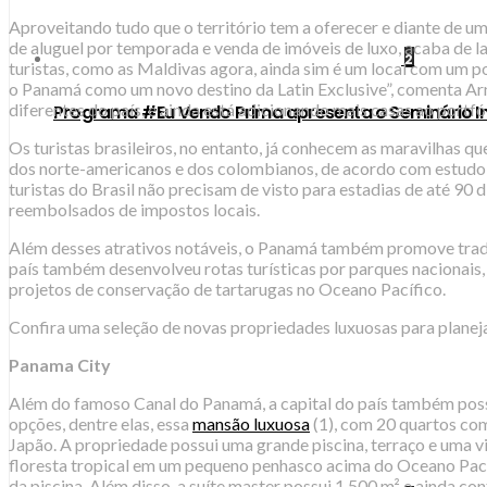
Aproveitando tudo que o território tem a oferecer e diante de um
de aluguel por temporada e venda de imóveis de luxo, acaba de 
2
turistas, como as Maldivas agora, ainda sim é um local com um po
o Panamá como um novo destino da Latin Exclusive”, comenta Arna
diferentes do país, e ainda está adicionando mais casas ao portfó
Programa #Eu Vendo Prima apresenta o Seminário Im
Os turistas brasileiros, no entanto, já conhecem as maravilhas qu
dos norte-americanos e dos colombianos, de acordo com estudo 
turistas do Brasil não precisam de visto para estadias de até 90
reembolsados de impostos locais.
Além desses atrativos notáveis, o Panamá também promove tradiç
país também desenvolveu rotas turísticas por parques nacionais, 
projetos de conservação de tartarugas no Oceano Pacífico.
Confira uma seleção de novas propriedades luxuosas para planej
Panama City
Além do famoso Canal do Panamá, a capital do país também possui 
opções, dentre elas, essa
mansão luxuosa
(1), com 20 quartos com
Japão. A propriedade possui uma grande piscina, terraço e uma vi
floresta tropical em um pequeno penhasco acima do Oceano Pacífi
da piscina. Além disso, a suíte master possui 1.500 m² e ainda co