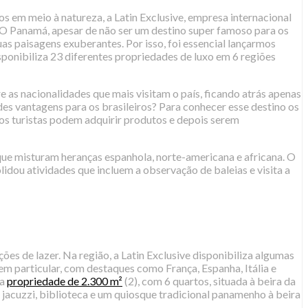
s em meio à natureza, a Latin Exclusive, empresa internacional
“O Panamá, apesar de não ser um destino super famoso para os
as paisagens exuberantes. Por isso, foi essencial lançarmos
ponibiliza 23 diferentes propriedades de luxo em 6 regiões
e as nacionalidades que mais visitam o país, ficando atrás apenas
 vantagens para os brasileiros? Para conhecer esse destino os
, os turistas podem adquirir produtos e depois serem
que misturam heranças espanhola, norte-americana e africana. O
lidou atividades que incluem a observação de baleias e visita a
es de lazer. Na região, a Latin Exclusive disponibiliza algumas
m particular, com destaques como França, Espanha, Itália e
ta
propriedade de 2.300 m²
(2), com 6 quartos, situada à beira da
jacuzzi, biblioteca e um quiosque tradicional panamenho à beira