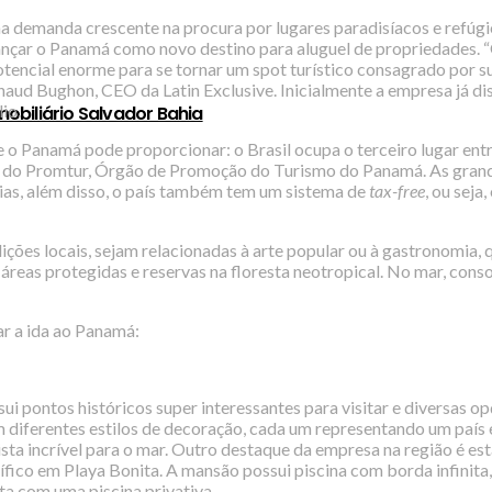
a demanda crescente na procura por lugares paradisíacos e refúgio
lançar o Panamá como novo destino para aluguel de propriedades. 
tencial enorme para se tornar um spot turístico consagrado por su
ud Bughon, CEO da Latin Exclusive. Inicialmente a empresa já dis
lio.
obiliário Salvador Bahia
e o Panamá pode proporcionar: o Brasil ocupa o terceiro lugar entr
do Promtur, Órgão de Promoção do Turismo do Panamá. As grandes
 dias, além disso, o país também tem um sistema de
tax-free
, ou seja
ões locais, sejam relacionadas à arte popular ou à gastronomia, 
áreas protegidas e reservas na floresta neotropical. No mar, conso
ar a ida ao Panamá:
pontos históricos super interessantes para visitar e diversas opçõ
 diferentes estilos de decoração, cada um representando um país e
sta incrível para o mar. Outro destaque da empresa na região é es
co em Playa Bonita. A mansão possui piscina com borda infinita, 
nta com uma piscina privativa.