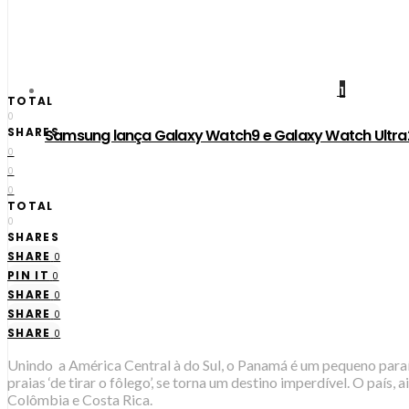
1
TOTAL
0
SHARES
Samsung lança Galaxy Watch9 e Galaxy Watch Ultra2
0
0
0
TOTAL
0
SHARES
SHARE
0
PIN IT
0
SHARE
0
SHARE
0
SHARE
0
Unindo a América Central à do Sul, o Panamá é um pequeno paraís
praias ‘de tirar o fôlego’, se torna um destino imperdível. O pa
Colômbia e Costa Rica.