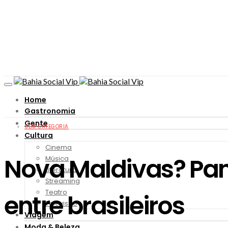
Home
Gastronomia
Gente
SEM CATEGORIA
Cultura
Cinema
Nova Maldivas? Pan
Música
Literatura
Streaming
Teatro
entre brasileiros
Televisão
Viagem
Moda & Beleza