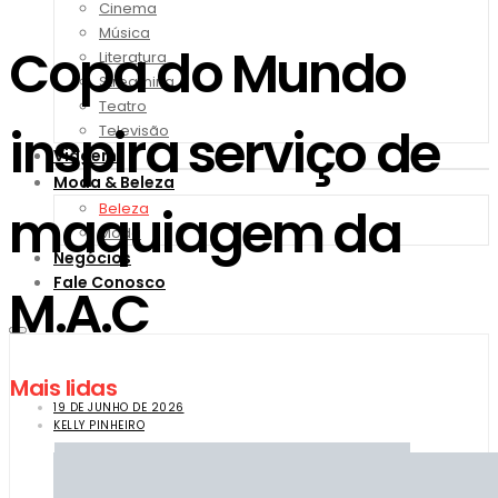
Cinema
Música
Copa do Mundo
Literatura
Streaming
Teatro
inspira serviço de
Televisão
Viagem
Moda & Beleza
maquiagem da
Beleza
Moda
Negócios
Fale Conosco
M.A.C
Mais lidas
19 DE JUNHO DE 2026
KELLY PINHEIRO