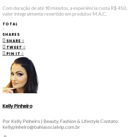
Com duração de até 90 minutos, a experiência custa R$ 450,
valor integralmente revertido em produtos M.A.C.
TOTAL
0
SHARES
SHARE
0
TWEET
0
PIN IT
0
Kelly Pinheiro
Por Kelly Pinheiro | Beauty, Fashion & Lifestyle Contato:
kellypinheiro@bahiasocialvip.com.br