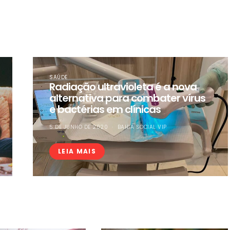
SAÚDE
Radiação ultravioleta é a nova
alternativa para combater vírus
e bactérias em clínicas
5 DE JUNHO DE 2020
BAHIA SOCIAL VIP
LEIA MAIS