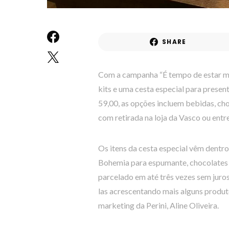
SHARE
Com a campanha “É tempo de estar mai
kits e uma cesta especial para prese
59,00, as opções incluem bebidas, cho
com retirada na loja da Vasco ou en
Os itens da cesta especial vêm dentr
Bohemia para espumante, chocolates e
parcelado em até três vezes sem juro
las acrescentando mais alguns produto
marketing da Perini, Aline Oliveira.