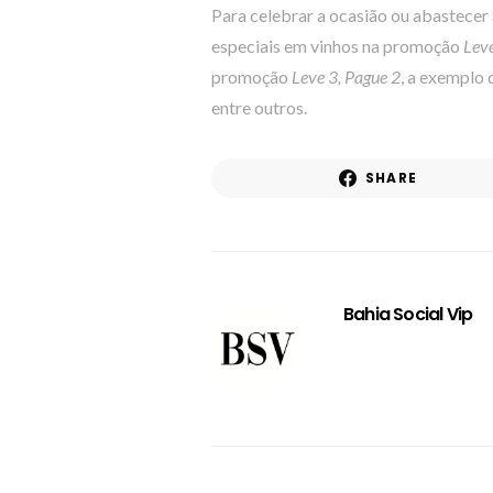
Para celebrar a ocasião ou abastecer a
especiais em vinhos na promoção
Leve
promoção
Leve 3, Pague 2
, a exemplo 
entre outros.
SHARE
Bahia Social Vip