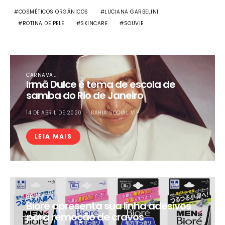
COSMÉTICOS ORGÂNICOS
LUCIANA GARBELINI
ROTINA DE PELE
SKINCARE
SOUVIE
CARNAVAL
Irmã Dulce é tema de escola de
samba do Rio de Janeiro
14 DE ABRIL DE 2020
BAHIA SOCIAL VIP
LEIA MAIS
BELEZA
Bioré apresenta sua linha adesivos
para remoção de cravos