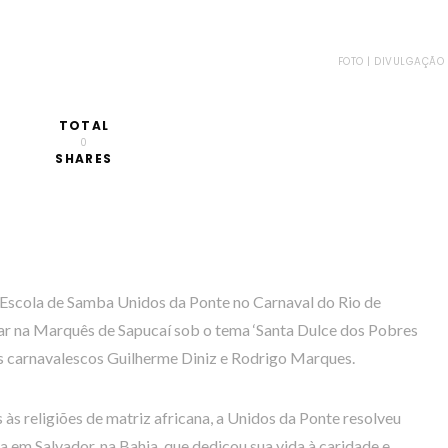
FOTO | DIVULGAÇÃO
TOTAL
0
SHARES
Escola de Samba Unidos da Ponte no Carnaval do Rio de
lar na Marquês de Sapucaí sob o tema ‘Santa Dulce dos Pobres
os carnavalescos Guilherme Diniz e Rodrigo Marques.
às religiões de matriz africana, a Unidos da Ponte resolveu
da em Salvador, na Bahia, que dedicou sua vida à caridade e