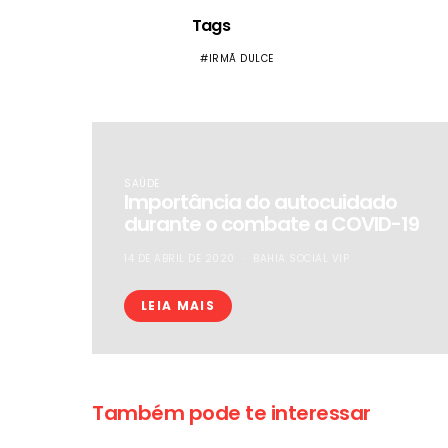
Tags
IRMÃ DULCE
SAÚDE
Importância do autocuidado
durante o combate a COVID-19
14 DE ABRIL DE 2020
BAHIA SOCIAL VIP
LEIA MAIS
Também pode te interessar