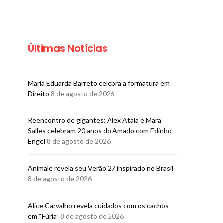
Últimas Notícias
Maria Eduarda Barreto celebra a formatura em
Direito
8 de agosto de 2026
Reencontro de gigantes: Alex Atala e Mara
Salles celebram 20 anos do Amado com Edinho
CARNAVAL
CARNAVAL
Engel
8 de agosto de 2026
Bloco Me Abraça abre
Bloco EVA abre
vendas para o Carnaval
para o Carnav
2027
Salvador
Animale revela seu Verão 27 inspirado no Brasil
8 de agosto de 2026
BRUNO PORCIUNCULA
BRUNO PORCIUNCULA
26 DE FEVEREIRO DE 2026
18 DE FEVEREIRO DE 20
Alice Carvalho revela cuidados com os cachos
em “Fúria”
8 de agosto de 2026