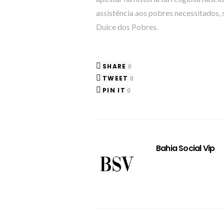
assistência aos pobres necessitados, 
Dulce dos Pobres.
SHARE
0
TWEET
0
PIN IT
0
Bahia Social Vip