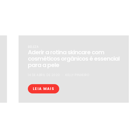
BELEZA
Aderir a rotina skincare com
cosméticos orgânicos é essencial
para a pele
14 DE ABRIL DE 2020
KELLY PINHEIRO
LEIA MAIS