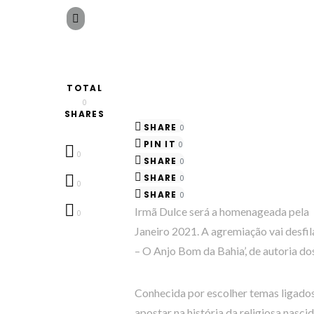
TOTAL
0
SHARES
SHARE
0
PIN IT
0
0
SHARE
0
SHARE
0
0
SHARE
0
Irmã Dulce será a homenageada pela 
0
Janeiro 2021. A agremiação vai desfi
– O Anjo Bom da Bahia’, de autoria d
Conhecida por escolher temas ligados 
apostar na história da religiosa nasci