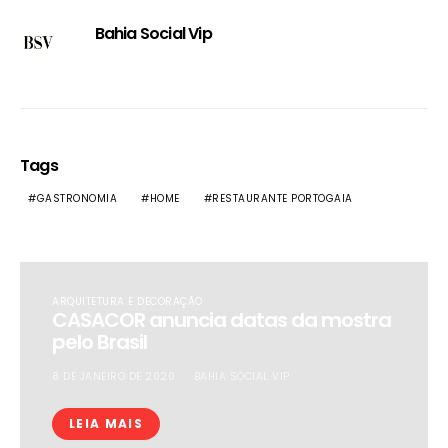
Bahia Social Vip
Tags
GASTRONOMIA
HOME
RESTAURANTE PORTOGAIA
ARQUITETURA E DECORAÇÃO
CASACOR anuncia datas da mostra
pelo Brasil
8 DE JANEIRO DE 2020
BAHIA SOCIAL VIP
LEIA MAIS