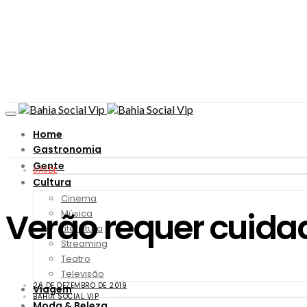
Home
Gastronomia
Gente
SAÚDE
Cultura
Cinema
Verão requer cuida
Música
Literatura
Streaming
Teatro
Televisão
26 DE DEZEMBRO DE 2019
Viagem
BAHIA SOCIAL VIP
Moda & Beleza