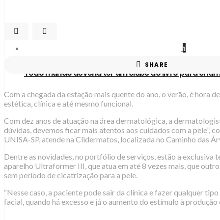
1
SHARE
Todo mundo deveria ter um clube do livro para cham
Com a chegada da estação mais quente do ano, o verão, é hora d
estética, clínica e até mesmo funcional.
Com dez anos de atuação na área dermatológica, a dermatologist
dúvidas, devemos ficar mais atentos aos cuidados com a pele”, c
UNISA-SP, atende na Clidermatos, localizada no Caminho das Ár
Dentre as novidades, no portfólio de serviços, estão a exclusiva 
aparelho Ultraformer III, que atua em até 8 vezes mais, que outr
sem período de cicatrização para a pele.
“Nesse caso, a paciente pode sair da clínica e fazer qualquer ti
facial, quando há excesso e já o aumento do estímulo à produção