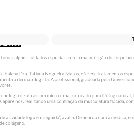
ar de seu
e tomar alguns cuidados especiais com o maior órgão do corpo hum
a baiana Dra. Tatiana Nogueira Matos, oferece tratamentos especi
omenta a dermatologista. A profissional, graduada pela Universid
vores.
tecnologia de ultrassom micro e macrofocado para lifiting natural,
os aparelhos, realizando uma contração da musculatura flácida, con
po de atividade logo em seguida”, avalia. De acordo com a médica, e
 de colágeno.