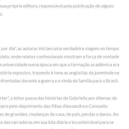
sua própria editora, responsável pela publicação de alguns
o.
a por dia”, as autoras iniciam uma verdadeira viagem no tempo
olato, onde relatos confessionais mostram a força de vontade
r a universidade numa época em que a formação acadêmica era
tória expostos, trazendo à tona as angústias da juventude na
nfrentadas durante a guerra e a vinda da família para o Brasil.
ter”, o leitor passa das histórias de Gabriella aos dilemas de
pre pelo depoimento das filhas Alessandra e Consuelo:
das de gravidez, mudanças de casa, de país, perdas e danos. Ao
va das narradoras em sua luta diária e incontornável para se