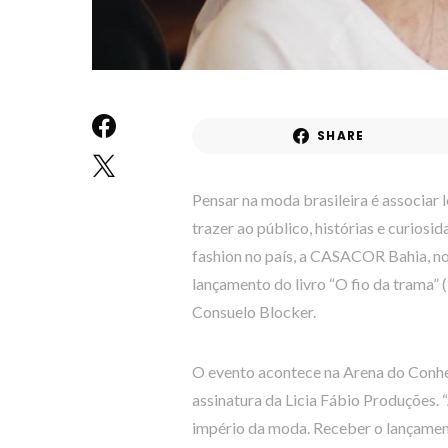
SHARE
Pensar na moda brasileira é associar 
trazer ao público, histórias e curios
fashion no país, a CASACOR Bahia, no
lançamento do livro “O fio da trama” 
Consuelo Blocker.
O evento acontece na Arena do Conhec
assinatura da Licia Fábio Produções.
império da moda. Receber o lançamen