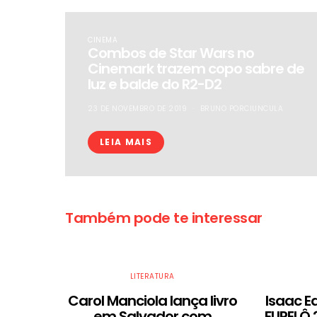
CINEMA
Combos de Star Wars no
Cinemark trazem copo sabre de
luz e balde do R2-D2
23 DE NOVEMBRO DE 2019
BRUNO PORCIUNCULA
LEIA MAIS
Também pode te interessar
LITERATURA
Carol Manciola lança livro
Isaac E
em Salvador com
FLIPELÔ