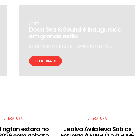
GENTE
Doca Sea & Sound é inaugurada
em grande estilo
25 DE NOVEMBRO DE 2019
BRUNO PORCIUNCULA
LEIA MAIS
LITERATURA
LITERATURA
dington estará no
Jealva Ávila leva Sob as
 2026 com debate
Estrelas à FLIPELÔ e à FLIGÊ