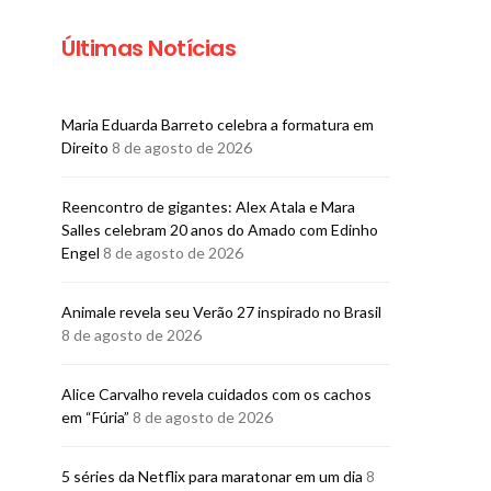
Últimas Notícias
Maria Eduarda Barreto celebra a formatura em
LITERATURA
LITERATU
Direito
8 de agosto de 2026
Aos 87 anos, Edsoleda
Romance de An
Santos lança livro da
questiona o qu
Reencontro de gigantes: Alex Atala e Mara
icônica coleção Lendas
ser filha d
Salles celebram 20 anos do Amado com Edinho
Africanas dos Orixás
ausen
Engel
8 de agosto de 2026
BRUNO PORCIUNCULA
BRUNO PORCI
30 DE JULHO DE 2026
29 DE JULHO
Animale revela seu Verão 27 inspirado no Brasil
8 de agosto de 2026
Alice Carvalho revela cuidados com os cachos
em “Fúria”
8 de agosto de 2026
5 séries da Netflix para maratonar em um dia
8