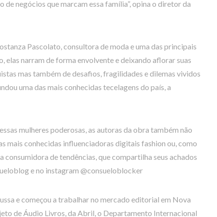
são de negócios que marcam essa família”, opina o diretor da
Costanza Pascolato, consultora de moda e uma das principais
vro, elas narram de forma envolvente e deixando aflorar suas
uistas mas também de desafios, fragilidades e dilemas vividos
fundou uma das mais conhecidas tecelagens do país, a
dessas mulheres poderosas, as autoras da obra também não
s mais conhecidas influenciadoras digitais fashion ou, como
ma consumidora de tendências, que compartilha seus achados
nsueloblog e no instagram @consueloblocker
 russa e começou a trabalhar no mercado editorial em Nova
ojeto de Áudio Livros, da Abril, o Departamento Internacional