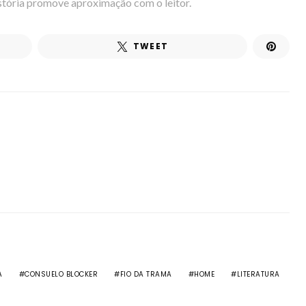
stória promove aproximação com o leitor.
TWEET
A
CONSUELO BLOCKER
FIO DA TRAMA
HOME
LITERATURA