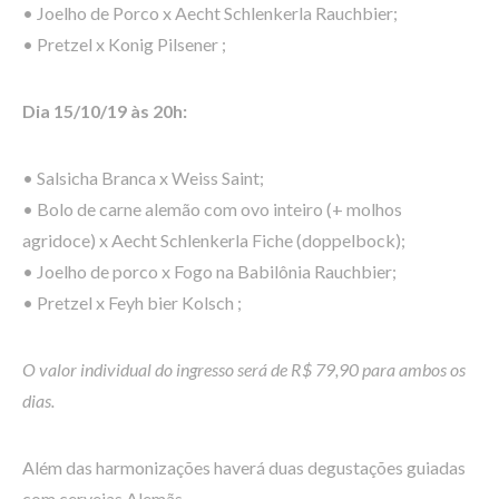
• Joelho de Porco x Aecht Schlenkerla Rauchbier;
• Pretzel x Konig Pilsener ;
Dia 15/10/19 às 20h:
• Salsicha Branca x Weiss Saint;
• Bolo de carne alemão com ovo inteiro (+ molhos
agridoce) x Aecht Schlenkerla Fiche (doppelbock);
• Joelho de porco x Fogo na Babilônia Rauchbier;
• Pretzel x Feyh bier Kolsch ;
O valor individual do ingresso será de R$ 79,90 para ambos os
dias.
Além das harmonizações haverá duas degustações guiadas
com cervejas Alemãs.