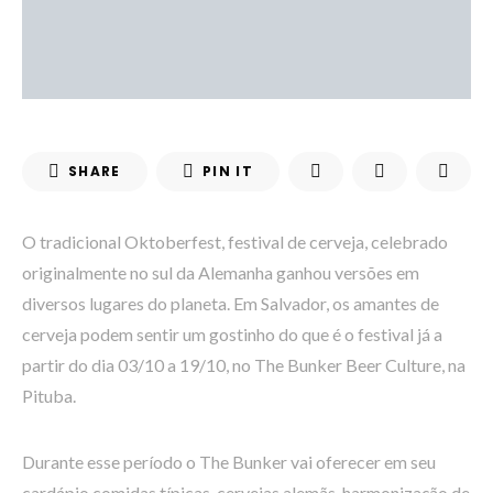
SHARE
PIN IT
O tradicional Oktoberfest, festival de cerveja, celebrado
originalmente no sul da Alemanha ganhou versões em
diversos lugares do planeta. Em Salvador, os amantes de
cerveja podem sentir um gostinho do que é o festival já a
partir do dia 03/10 a 19/10, no The Bunker Beer Culture, na
Pituba.
Durante esse período o The Bunker vai oferecer em seu
cardápio comidas típicas, cervejas alemãs, harmonização de