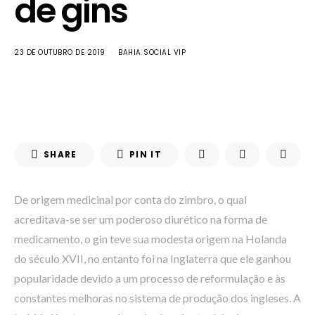
de gins
23 DE OUTUBRO DE 2019
BAHIA SOCIAL VIP
SHARE
PIN IT
De origem medicinal por conta do zimbro, o qual
acreditava-se ser um poderoso diurético na forma de
medicamento, o gin teve sua modesta origem na Holanda
do século XVII, no entanto foi na Inglaterra que ele ganhou
popularidade devido a um processo de reformulação e às
constantes melhoras no sistema de produção dos ingleses. A