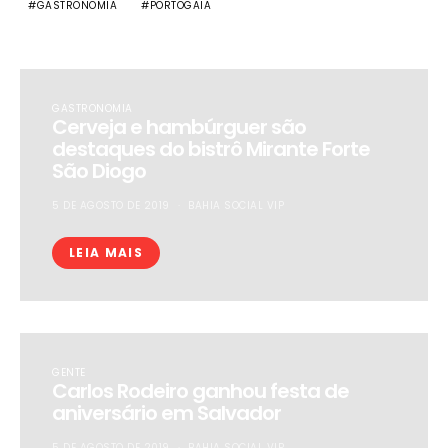
GASTRONOMIA
PORTOGAIA
GASTRONOMIA
Cerveja e hambúrguer são
destaques do bistrô Mirante Forte
São Diogo
5 DE AGOSTO DE 2019
BAHIA SOCIAL VIP
LEIA MAIS
GENTE
Carlos Rodeiro ganhou festa de
aniversário em Salvador
5 DE AGOSTO DE 2019
BAHIA SOCIAL VIP