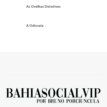
As Ovelhas Detetives
A Odisseia