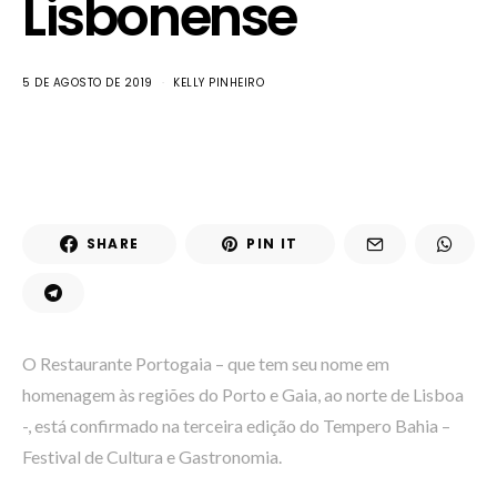
Lisbonense
5 DE AGOSTO DE 2019
KELLY PINHEIRO
SHARE
PIN IT
O Restaurante Portogaia – que tem seu nome em
homenagem às regiões do Porto e Gaia, ao norte de Lisboa
-, está confirmado na terceira edição do Tempero Bahia –
Festival de Cultura e Gastronomia.