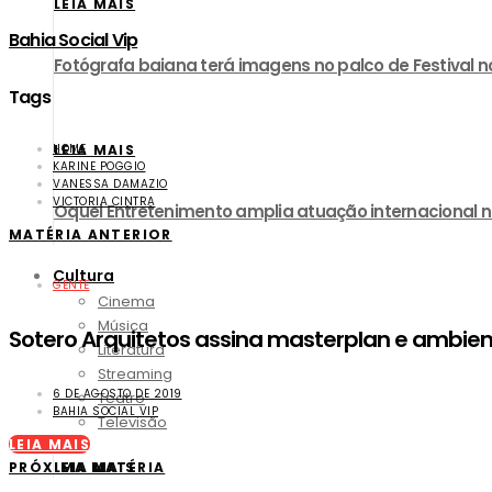
LEIA MAIS
Bahia Social Vip
Fotógrafa baiana terá imagens no palco de Festival no
Tags
HOME
LEIA MAIS
KARINE POGGIO
VANESSA DAMAZIO
VICTORIA CINTRA
Oquei Entretenimento amplia atuação internacional 
MATÉRIA ANTERIOR
Cultura
GENTE
Cinema
Música
Sotero Arquitetos assina masterplan e ambie
Literatura
Streaming
6 DE AGOSTO DE 2019
Teatro
BAHIA SOCIAL VIP
Televisão
LEIA MAIS
LEIA MAIS
PRÓXIMA MATÉRIA