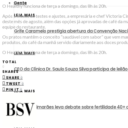
Gente
O Healthy funciona de terça a domingo, das 8h às 20h.
LEIA MAIS
Após 5 meses de testes e ajustes, a empresária e chef Victoria Cin
deste mês de agosto, além das opções já aprovadas de café da m
equipe do restaurante.
Grife Caramelo prestigia abertura da Convenção Nac
Os pratos mantêm o conceito “saudável com sabor” que vem marcan
produtos, do café da manhã servido diariamente aos doces produz
O Healthy funciona de terça a domingo, das 8h às 20h.
LEIA MAIS
TOTAL
0
CEO da Clínica Dr. Saulo Souza Silva participa de lei
SHARES
SHARE
0
TWEET
0
PIN IT
0
LEIA MAIS
Zuleica Guimarães leva debate sobre fertilidade 40+ 