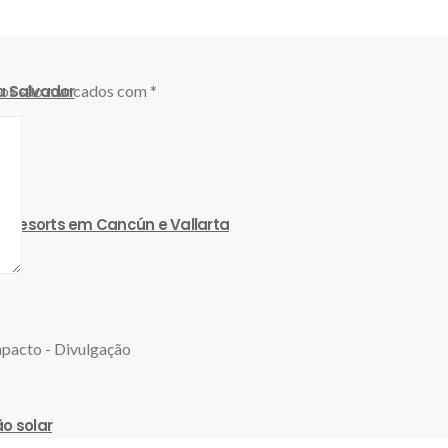
a Salvador
ios são marcados com
*
s resorts em Cancún e Vallarta
o solar