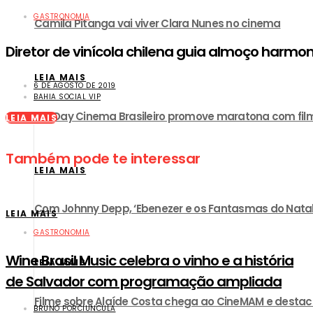
GASTRONOMIA
Camila Pitanga vai viver Clara Nunes no cinema
Diretor de vinícola chilena guia almoço harmo
LEIA MAIS
6 DE AGOSTO DE 2019
BAHIA SOCIAL VIP
UCI Day Cinema Brasileiro promove maratona com film
LEIA MAIS
Também pode te interessar
LEIA MAIS
Com Johnny Depp, ‘Ebenezer e os Fantasmas do Natal’ 
LEIA MAIS
GASTRONOMIA
Wine Brasil Music celebra o vinho e a história
LEIA MAIS
de Salvador com programação ampliada
Filme sobre Alaíde Costa chega ao CineMAM e destac
BRUNO PORCIUNCULA