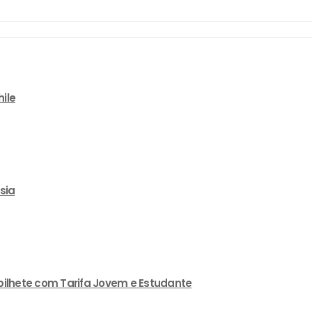
ile
sia
 bilhete com Tarifa Jovem e Estudante