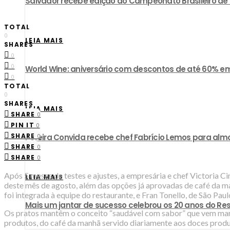
​Salvador recebe edição do Campeonato Brasileiro d
TOTAL
0
LEIA MAIS
SHARES
0
0
World Wine: aniversário com descontos de até 60% em
0
TOTAL
0
SHARES
LEIA MAIS
SHARE
0
PIN IT
0
SHARE
Pereira Convida recebe chef Fabrício Lemos para almo
0
SHARE
0
SHARE
0
Após 5 meses de testes e ajustes, a empresária e chef Victoria Cin
LEIA MAIS
deste mês de agosto, além das opções já aprovadas de café da m
foi integrada à equipe do restaurante, e Fran Tonello, de São Paul
Mais um jantar de sucesso celebrou os 20 anos do R
Os pratos mantêm o conceito “saudável com sabor” que vem marcan
produtos, do café da manhã servido diariamente aos doces produ