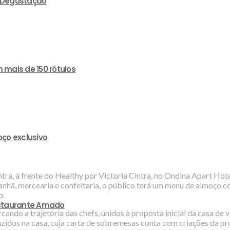
e Degustação
 mais de 150 rótulos
ço exclusivo
tra, à frente do Healthy por Victoria Cintra, no Ondina Apart Hotel
anhã, mercearia e confeitaria, o público terá um menu de almoço
o.
estaurante Amado
do a trajetória das chefs, unidos à proposta inicial da casa de v
zidos na casa, cuja carta de sobremesas conta com criações da pró