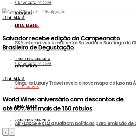
6 DE AGOSTO DE 2026
Viagem
LEIA MAIS
LEIA MAIS
GASTRONOMIA
​Salvador recebe edição do Campeonato
SKY retoma voo direto entre Salvador e Santiago do Ch
Brasileiro de Degustação
BRUNO PORCIUNCULA
5 DE AGOSTO DE 2026
LEIA MAIS
LEIA MAIS
Singular Luxury Travel revela o novo mapa do luxo na Á
GASTRONOMIA
World Wine: aniversário com descontos de
LEIA MAIS
até 60% em mais de 150 rótulos
BRUNO PORCIUNCULA
Air France e KLM atualizam políticas para emissão de
5 DE AGOSTO DE 2026
‹
›