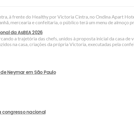
tra, à frente do Healthy por Victoria Cintra, no Ondina Apart Hotel
anhã, mercearia e confeitaria, o público terá um menu de almoço p
ional da AsBEA 2026
do a trajetória das chefs, unidos à proposta inicial da casa de v
idos na casa, criações da própria Victoria, executadas pela conf
lão de Neymar em São Paulo
a congresso nacional