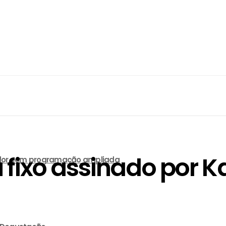
fixo assinado por K
lvador com programação ampliada