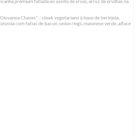
canha premium fatiada ao azeite de ervas, arroz de ervilhas na
iovanna Chaves” – steak vegetariano à base de berinjela,
gonzola com fatias de bacon, onion rings, maionese verde, alface