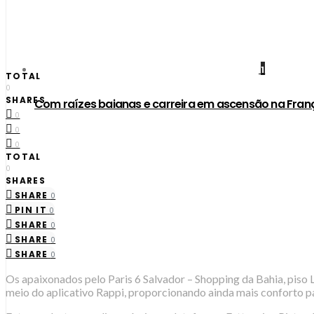
1
TOTAL
0
SHARES
Com raízes baianas e carreira em ascensão na Fran
0
0
0
TOTAL
0
SHARES
SHARE
0
PIN IT
0
SHARE
0
SHARE
0
SHARE
0
Os apaixonados pelo Paris 6 Salvador – Shopping da Bahia, piso
meio do aplicativo Rappi, proporcionando ainda mais conforto 