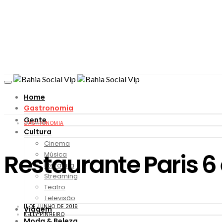
Home
Gastronomia
Gente
GASTRONOMIA
Cultura
Cinema
Restaurante Paris 6
Música
Literatura
Streaming
Teatro
Televisão
11 DE JUNHO DE 2019
Viagem
KELLY PINHEIRO
Moda & Beleza