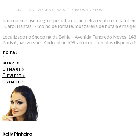
BUGUER À “GIOVANNA CHAVES” É PARA OS VEGANOS
Para quem busca algo especial, a opção delivery oferece também a
“Carol Dantas” – molho de tomate, mozzarella de búfala e manjer
Localizado no Shopping da Bahia – Avenida Tancredo Neves, 148 /
Paris 6, nas versões Android ou IOS, além dos pedidos disponíveis
TOTAL
0
SHARES
SHARE
0
TWEET
0
PIN IT
0
Kelly Pinheiro