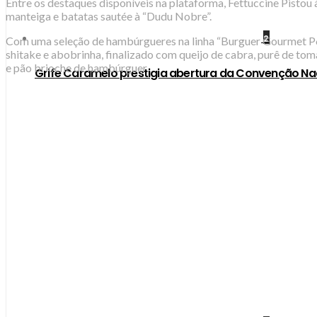
Entre os destaques disponíveis na plataforma, Fettuccine Pistou 
manteiga e batatas sautée à “Dudu Nobre”.
2
Com uma seleção de hambúrgueres na linha “Burguer Gourmet P6”,
shitake e abobrinha, finalizado com queijo de cabra, purê de tom
e pão brioche de hambúrguer.
Grife Caramelo prestigia abertura da Convenção Na