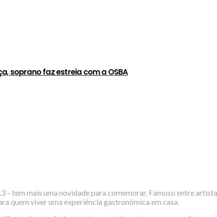
ça, soprano faz estreia com a OSBA
 L3 – tem mais uma novidade para comemorar. Famoso entre artista
para quem viver uma experiência gastronômica em casa.