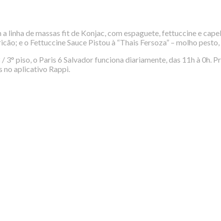
 linha de massas fit de Konjac, com espaguete, fettuccine e capel
icão; e o Fettuccine Sauce Pistou à “Thais Fersoza” – molho pesto
 3° piso, o Paris 6 Salvador funciona diariamente, das 11h à 0h. 
 no aplicativo Rappi.