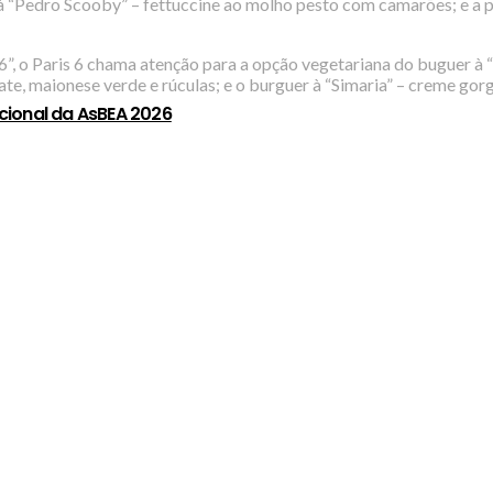
à “Pedro Scooby” – fettuccine ao molho pesto com camarões; e a pi
 o Paris 6 chama atenção para a opção vegetariana do buguer à “G
ate, maionese verde e rúculas; e o burguer à “Simaria” – creme gor
cional da AsBEA 2026