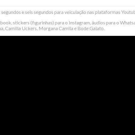
15 segundos e seis segundos para veiculação nas plataformas Yout
ok, stickers (figurinhas) para o Instagram, áudios para o Whatsap
nha, Camilla Uckers, Morgana Camila e Bode Gaiato.
 veja quem passou por lá
ional da AsBEA 2026