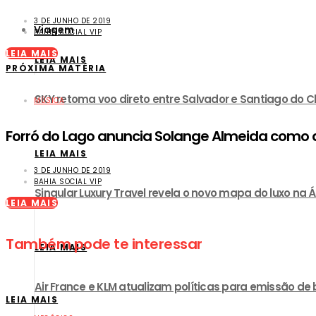
3 DE JUNHO DE 2019
Viagem
BAHIA SOCIAL VIP
LEIA MAIS
LEIA MAIS
PRÓXIMA MATÉRIA
SKY retoma voo direto entre Salvador e Santiago do Ch
MÚSICA
Forró do Lago anuncia Solange Almeida como 
LEIA MAIS
3 DE JUNHO DE 2019
BAHIA SOCIAL VIP
Singular Luxury Travel revela o novo mapa do luxo na Á
LEIA MAIS
Também pode te interessar
LEIA MAIS
Air France e KLM atualizam políticas para emissão de
LEIA MAIS