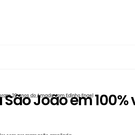
a São João em 100% 
lebram 20 anos do Amado com Edinho Engel