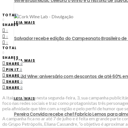
Wine Brasil Music celebra o vinho e a história de Sa
TOTAL
0
LEIA MAIS
SHARES
0
0
​Salvador recebe edição do Campeonato Brasileiro d
0
TOTAL
0
SHARES
LEIA MAIS
SHARE
0
PIN IT
0
SHARE
World Wine: aniversário com descontos de até 60% em
0
SHARE
0
SHARE
0
A Itaipava lançou nesta segunda-feira, 3, sua campanha publici
LEIA MAIS
foco nas redes sociais e traz como protagonistas três personag
pela afinidade que têm com a região e pelo perfil de humor que s
Pereira Convida recebe chef Fabrício Lemos para almo
A campanha fica no ar até 7 de julho e é feita em grande parte c
do Grupo Petrópolis, Eliana Cassandre, “o objetivo é aproximar a