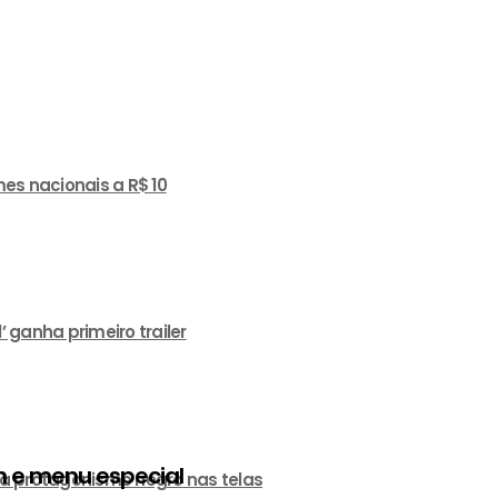
es nacionais a R$ 10
ganha primeiro trailer
 e menu especial
a protagonismo negro nas telas