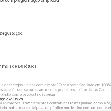
lvador com programação ampliada
e Degustação
 mais de 150 rótulos
tária de festejos juninos com o mote “Transforme São João em 100
ens e perfis que se tornaram memes populares no Nordeste: Camil
e alinha com a proposta das peças.
ço exclusivo
om animações. Traz elementos centrais nas festas juninas como a fo
inda mais a marca Itaipava do público nordestino com um conteúdo 