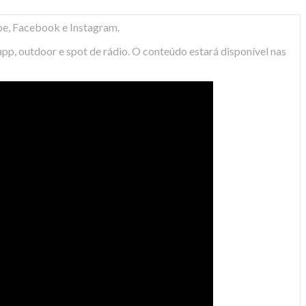
ube, Facebook e Instagram.
p, outdoor e spot de rádio. O conteúdo estará disponível nas