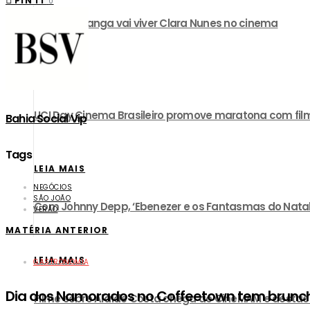
PIN IT
0
Camila Pitanga vai viver Clara Nunes no cinema
LEIA MAIS
UCI Day Cinema Brasileiro promove maratona com film
Bahia Social Vip
Tags
LEIA MAIS
NEGÓCIOS
SÃO JOÃO
Com Johnny Depp, ‘Ebenezer e os Fantasmas do Natal’ 
VERÃO
MATÉRIA ANTERIOR
LEIA MAIS
GASTRONOMIA
Dia dos Namorados no Coffeetown tem brunch
Filme sobre Alaíde Costa chega ao CineMAM e destac