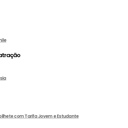
ile
atração
sia
 bilhete com Tarifa Jovem e Estudante