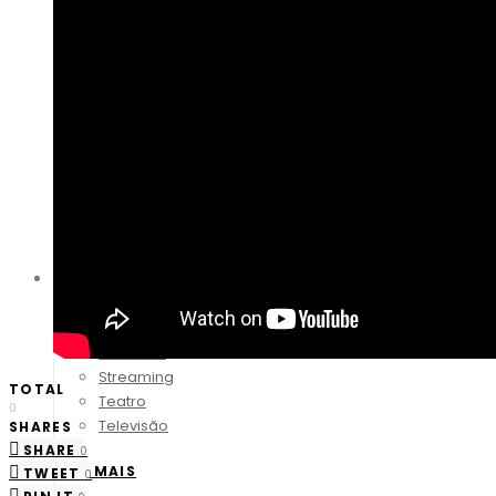
LEIA MAIS
CEO da Clínica Dr. Saulo Souza Silva participa de lei
LEIA MAIS
Zuleica Guimarães leva debate sobre fertilidade 40+ 
Cultura
Cinema
Música
Literatura
Streaming
TOTAL
Teatro
0
Televisão
SHARES
SHARE
0
LEIA MAIS
TWEET
0