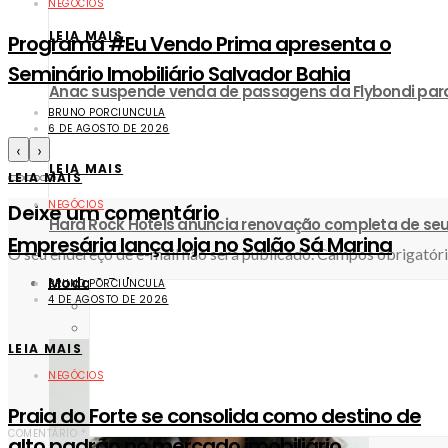
NEGÓCIOS
LEIA MAIS
Programa #Eu Vendo Prima apresenta o
Seminário Imobiliário Salvador Bahia
Anac suspende venda de passagens da Flybondi par
BRUNO PORCIUNCULA
6 DE AGOSTO DE 2026
‹
›
LEIA MAIS
LEIA MAIS
NEGÓCIOS
Deixe um comentário
Hard Rock Hotels anuncia renovação completa de seu
Empresária lança loja no Salão Sá Marina
O seu endereço de e-mail não será publicado.
Campos obrigatór
Moda & Beleza
BRUNO PORCIUNCULA
4 DE AGOSTO DE 2026
Beleza
Moda
LEIA MAIS
NEGÓCIOS
Praia do Forte se consolida como destino de
COMENTÁRIO
*
alto padrão no mercado imobiliário