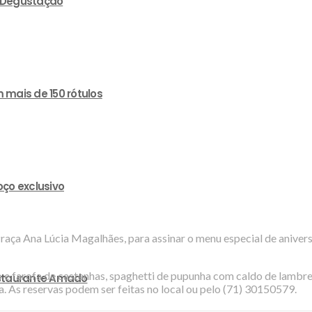
e Degustação
 mais de 150 rótulos
ço exclusivo
raça Ana Lúcia Magalhães, para assinar o menu especial de anivers
 farofa de castanhas, spaghetti de pupunha com caldo de lambret
estaurante Amado
 As reservas podem ser feitas no local ou pelo (71) 30150579.