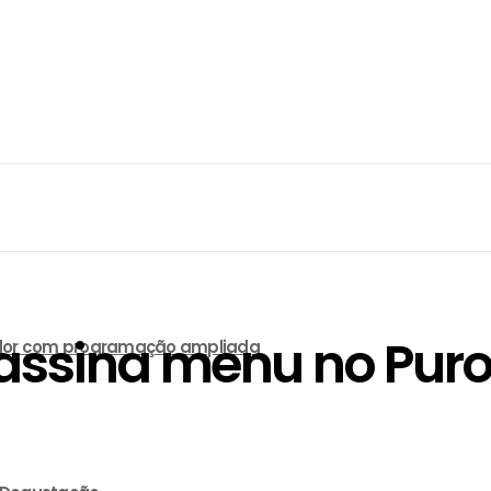
 assina menu no Puro
lvador com programação ampliada