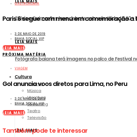
LEIA MAIS
GASTRONOMIA
Paris 6 segue com menu em comemoração a 1
Zuleica Guimarães leva debate sobre fertilidade 40+ 
3 DE MAIO DE 2019
BAHIA SOCIAL VIP
LEIA MAIS
LEIA MAIS
PRÓXIMA MATÉRIA
Fotógrafa baiana terá imagens no palco de Festival no
VIAGEM
Cultura
Gol anuncia voos diretos para Lima, no Peru
Cinema
Música
Literatura
3 DE MAIO DE 2019
Streaming
BAHIA SOCIAL VIP
Teatro
LEIA MAIS
Televisão
Também pode te interessar
LEIA MAIS