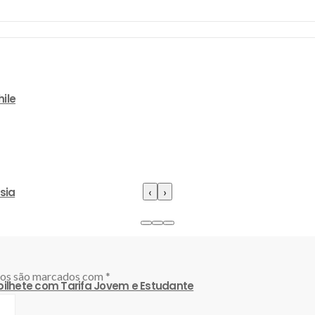
ile
‹
›
sia
ios são marcados com
*
 bilhete com Tarifa Jovem e Estudante