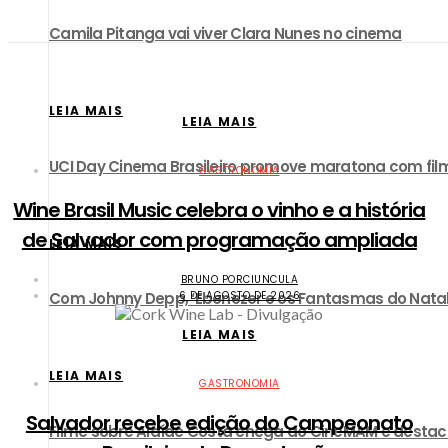
Camila Pitanga vai viver Clara Nunes no cinema
LEIA MAIS
LEIA MAIS
UCI Day Cinema Brasileiro promove maratona com film
GASTRONOMIA
Wine Brasil Music celebra o vinho e a história
de Salvador com programação ampliada
LEIA MAIS
BRUNO PORCIUNCULA
6 DE AGOSTO DE 2026
Com Johnny Depp, ‘Ebenezer e os Fantasmas do Natal’ 
LEIA MAIS
LEIA MAIS
GASTRONOMIA
​Salvador recebe edição do Campeonato
Filme sobre Alaíde Costa chega ao CineMAM e destac