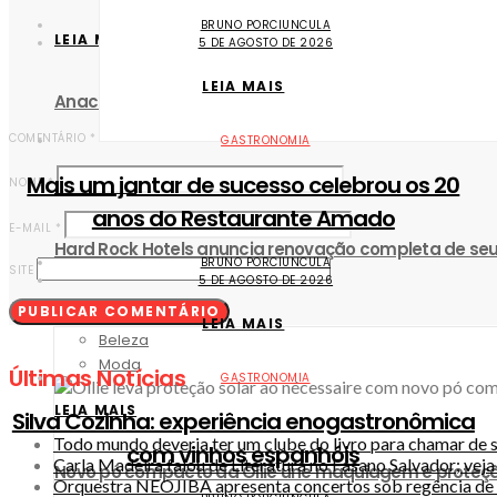
BRUNO PORCIUNCULA
LEIA MAIS
5 DE AGOSTO DE 2026
LEIA MAIS
Anac suspende venda de passagens da Flybondi par
COMENTÁRIO
*
GASTRONOMIA
Mais um jantar de sucesso celebrou os 20
NOME
*
LEIA MAIS
anos do Restaurante Amado
E-MAIL
*
Hard Rock Hotels anuncia renovação completa de seu
BRUNO PORCIUNCULA
SITE
5 DE AGOSTO DE 2026
Moda & Beleza
LEIA MAIS
Beleza
Moda
Últimas Notícias
GASTRONOMIA
LEIA MAIS
Silva Cozinha: experiência enogastronômica
Todo mundo deveria ter um clube do livro para chamar de 
com vinhos espanhóis
Carla Madeira falou de Literatura no Fasano Salvador; vej
Novo pó compacto da Ollie une maquiagem e proteçã
Orquestra NEOJIBA apresenta concertos sob regência de 