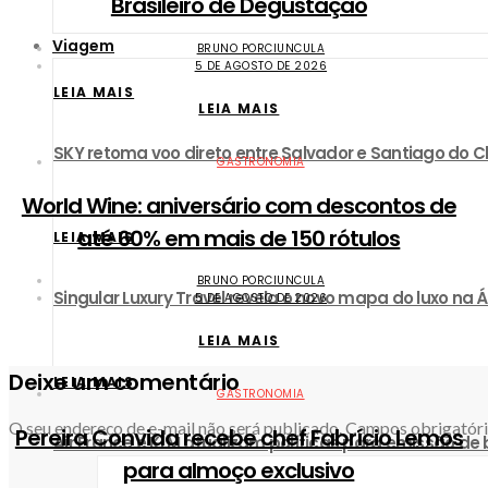
Brasileiro de Degustação
Viagem
BRUNO PORCIUNCULA
5 DE AGOSTO DE 2026
LEIA MAIS
LEIA MAIS
SKY retoma voo direto entre Salvador e Santiago do Ch
GASTRONOMIA
World Wine: aniversário com descontos de
até 60% em mais de 150 rótulos
LEIA MAIS
BRUNO PORCIUNCULA
Singular Luxury Travel revela o novo mapa do luxo na Á
5 DE AGOSTO DE 2026
LEIA MAIS
Deixe um comentário
LEIA MAIS
GASTRONOMIA
O seu endereço de e-mail não será publicado.
Campos obrigatór
Pereira Convida recebe chef Fabrício Lemos
Air France e KLM atualizam políticas para emissão de
para almoço exclusivo