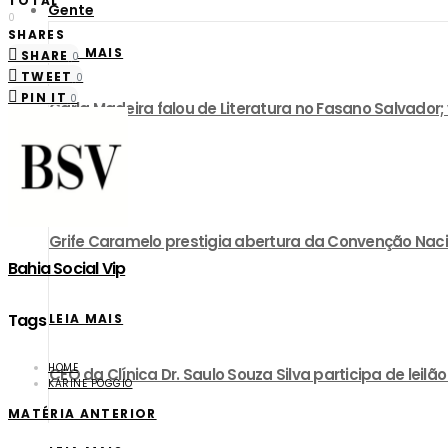
TOTAL
Gente
0
SHARES
LEIA MAIS
SHARE
0
TWEET
0
PIN IT
0
Carla Madeira falou de Literatura no Fasano Salvador;
LEIA MAIS
Grife Caramelo prestigia abertura da Convenção Nac
Bahia Social Vip
Tags
LEIA MAIS
HOME
CEO da Clínica Dr. Saulo Souza Silva participa de lei
KARINE POGGIO
MATÉRIA ANTERIOR