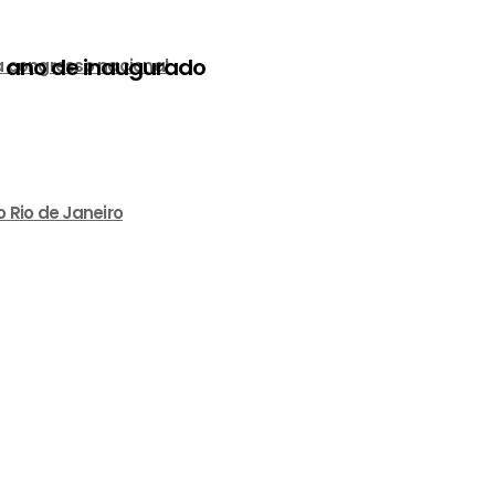
 ano de inaugurado
a congresso nacional
 Rio de Janeiro