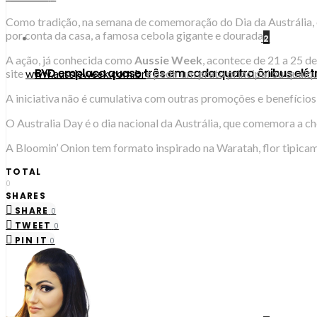
Como tradição, na semana de comemoração do Dia da Austrália, o 
por conta da casa, a famosa cebola gigante e dourada.
2
A ação, já conhecida como
Aussie Week
, acontece de 21 a 25 de
BYD emplaca quase três em cada quatro ônibus elétri
site
www.aussieweek.com.br
e pedir um prato principal ou qual
A iniciativa não é cumulativa com outras promoções e benefícios
O Australia Day é o dia nacional da Austrália, que comemora a ch
A Bloomin’ Onion tem formato inspirado na Waratah, flor tipica
TOTAL
0
SHARES
SHARE
0
TWEET
0
PIN IT
0