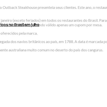
Outback Steakhouse presenteia seus clientes. Este ano, o restaur
 janeiro (exceto feriados) em todos os restaurantes do Brasil. Par
cos no Brasil em julho
quer aperitivo do menu, sendo válido apenas um cupom por mesa.
 oferecidos pela marca.
egada dos navios britânicos ao país, em 1788. A data é marcada por
mente australiana muito comum no deserto do país dos cangurus.