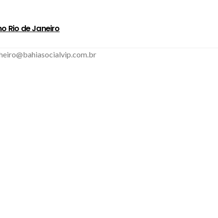
o Rio de Janeiro
inheiro@bahiasocialvip.com.br