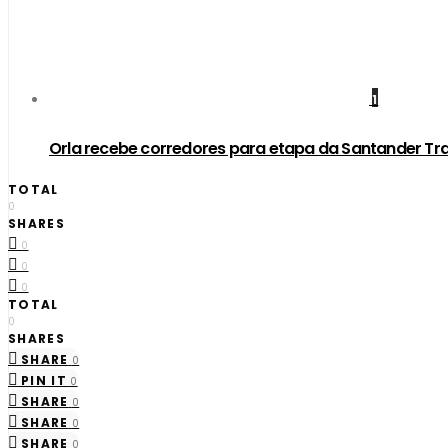
1
Orla recebe corredores para etapa da Santander Tra
TOTAL
0
SHARES
0
0
0
TOTAL
0
SHARES
SHARE
0
PIN IT
0
SHARE
0
SHARE
0
SHARE
0