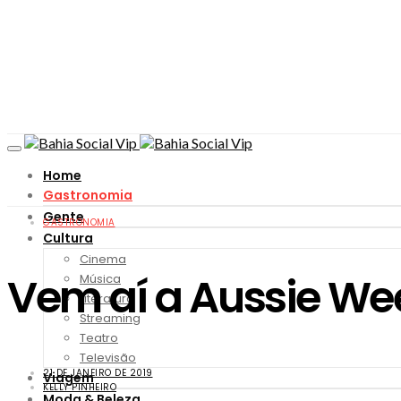
Home
Gastronomia
Gente
GASTRONOMIA
Cultura
Cinema
Vem aí a Aussie W
Música
Literatura
Streaming
Teatro
Televisão
21 DE JANEIRO DE 2019
Viagem
KELLY PINHEIRO
Moda & Beleza