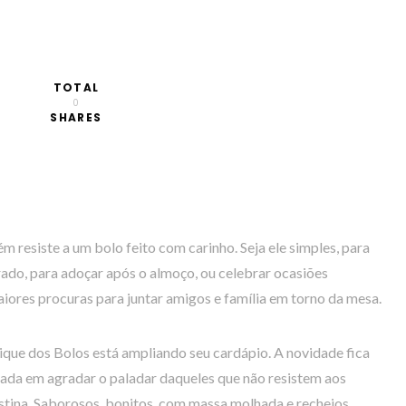
TOTAL
0
SHARES
 resiste a um bolo feito com carinho. Seja ele simples, para
rado, para adoçar após o almoço, ou celebrar ocasiões
iores procuras para juntar amigos e família em torno da mesa.
ique dos Bolos está ampliando seu cardápio. A novidade fica
nsada em agradar o paladar daqueles que não resistem aos
stina. Saborosos, bonitos, com massa molhada e recheios