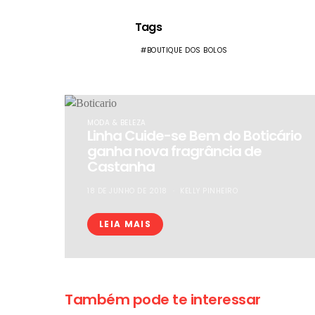
Tags
BOUTIQUE DOS BOLOS
MODA & BELEZA
Linha Cuide-se Bem do Boticário
ganha nova fragrância de
Castanha
18 DE JUNHO DE 2018
KELLY PINHEIRO
LEIA MAIS
Também pode te interessar