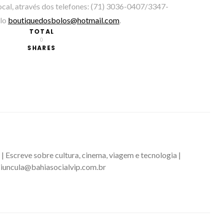
cal, através dos telefones: (71) 3036-0407/3347-
lo
boutiquedosbolos@hotmail.com
.
TOTAL
0
SHARES
 | Escreve sobre cultura, cinema, viagem e tecnologia |
iuncula@bahiasocialvip.com.br