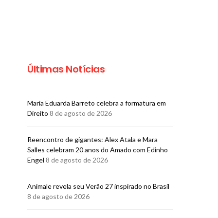
Últimas Notícias
Maria Eduarda Barreto celebra a formatura em
Direito
8 de agosto de 2026
GASTRONOMIA
GASTRONO
World Wine: aniversário
Pereira Convi
Reencontro de gigantes: Alex Atala e Mara
com descontos de até
chef Fabrício 
Salles celebram 20 anos do Amado com Edinho
60% em mais de 150
almoço exc
Engel
8 de agosto de 2026
rótulos
BRUNO PORCI
5 DE AGOSTO
BRUNO PORCIUNCULA
Animale revela seu Verão 27 inspirado no Brasil
5 DE AGOSTO DE 2026
8 de agosto de 2026