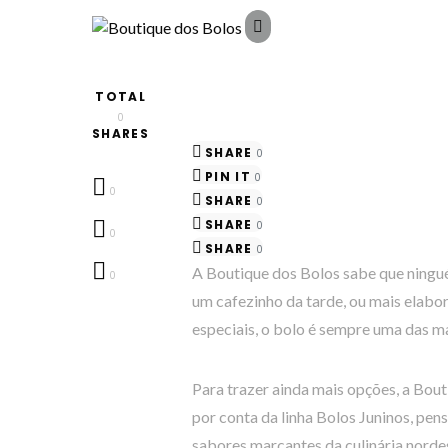
TOTAL
0
SHARES
SHARE
0
PIN IT
0
0
SHARE
0
SHARE
0
0
SHARE
0
A Boutique dos Bolos sabe que ninguém
0
um cafezinho da tarde, ou mais elabo
especiais, o bolo é sempre uma das ma
Para trazer ainda mais opções, a Bout
por conta da linha Bolos Juninos, pe
sabores marcantes da culinária norde