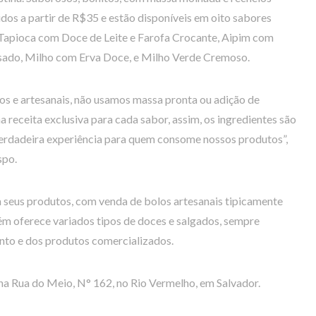
dos a partir de R$35 e estão disponíveis em oito sabores
 Tapioca com Doce de Leite e Farofa Crocante, Aipim com
ado, Milho com Erva Doce, e Milho Verde Cremoso.
s e artesanais, não usamos massa pronta ou adição de
a receita exclusiva para cada sabor, assim, os ingredientes são
verdadeira experiência para quem consome nossos produtos”,
spo.
 seus produtos, com venda de bolos artesanais tipicamente
ém oferece variados tipos de doces e salgados, sempre
nto e dos produtos comercializados.
 na Rua do Meio, N° 162, no Rio Vermelho, em Salvador.