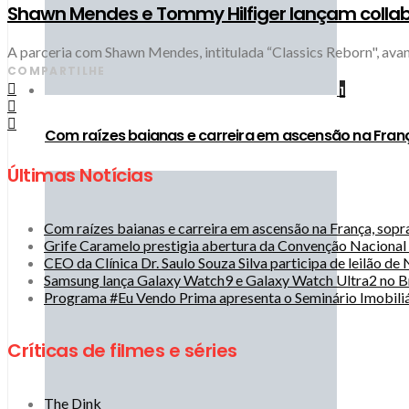
Shawn Mendes e Tommy Hilfiger lançam collab
A parceria com Shawn Mendes, intitulada “Classics Reborn", av
COMPARTILHE
1
Com raízes baianas e carreira em ascensão na Fran
Últimas Notícias
Com raízes baianas e carreira em ascensão na França, sop
Grife Caramelo prestigia abertura da Convenção Naciona
CEO da Clínica Dr. Saulo Souza Silva participa de leilão d
Samsung lança Galaxy Watch9 e Galaxy Watch Ultra2 no Br
Programa #Eu Vendo Prima apresenta o Seminário Imobiliá
Críticas de filmes e séries
The Dink