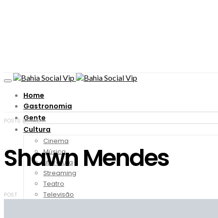
Home
Gastronomia
Gente
POSTS BY TAG
Cultura
Cinema
Shawn Mendes
Música
Literatura
Streaming
Teatro
Televisão
POST
Viagem
Moda & Beleza