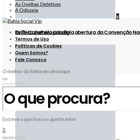
As Ovelhas Detetives
A Odisseia
2
Grife Caramelo prestigia abertura da Convenção Na
Política de Privacidade
Termos de Uso
Políticas de Cookies
Quem Somos?
Fale Conosco
O melhor da Bahia em destaque
SEARCH FOR:
Escreva o que busca e aperte enter