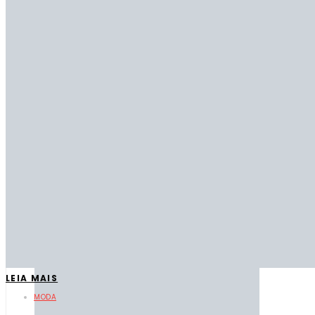
Beleza
Moda
Negócios
Fale Conosco
Mais lidas
LEIA MAIS
MODA