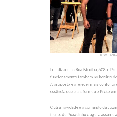
TIAGO HANNA
Localizado na Rua Bicuíba, 608, o P
funcionamento também no horário do a
A proposta é oferecer mais conforto 
essência que transformou o Preto em
Outra novidade é o comando da cozi
frente do Puxadinho e agora assume a