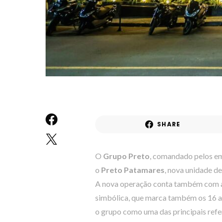
SHARE
O
Grupo Preto
, comandado pelos em
o
Preto Patamares
, nova unidade d
A nova operação conta também com a 
simbólica, que marca também os 16 an
o grupo como uma das principais refer