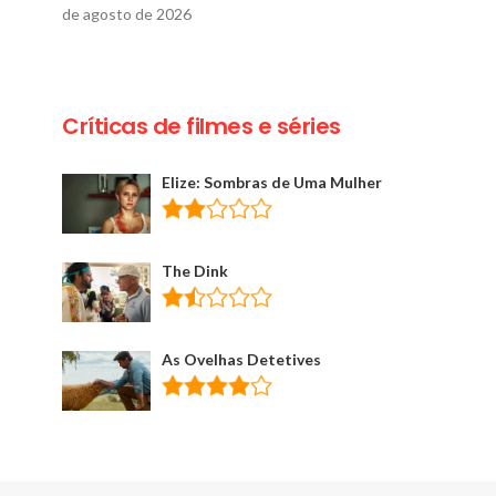
de agosto de 2026
Críticas de filmes e séries
Elize: Sombras de Uma Mulher
The Dink
As Ovelhas Detetives
GASTRONOMIA
GASTRONO
World Wine: aniversário
Pereira Convi
com descontos de até
chef Fabrício 