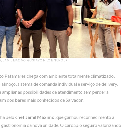
, JAMIL MAXIMO, GUSTAVO NILO E NUNO JR.
reto Patamares chega com ambiente totalmente climatizado,
lmoço, sistema de comanda individual e serviço de delivery.
e ampliar as possibilidades de atendimento sem perder a
 um dos bares mais conhecidos de Salvador.
nha pelo
chef Jamil Máximo
, que ganhou reconhecimento à
 gastronomia da nova unidade. O cardápio seguirá valorizando