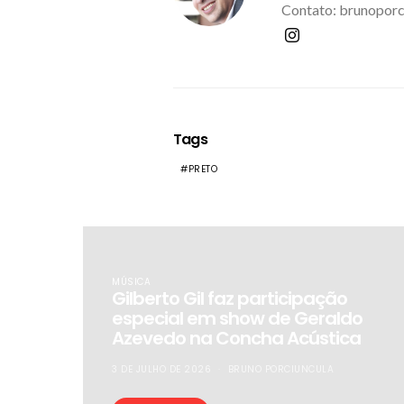
Contato: brunoporc
Tags
PRETO
MÚSICA
Gilberto Gil faz participação
especial em show de Geraldo
Azevedo na Concha Acústica
3 DE JULHO DE 2026
BRUNO PORCIUNCULA