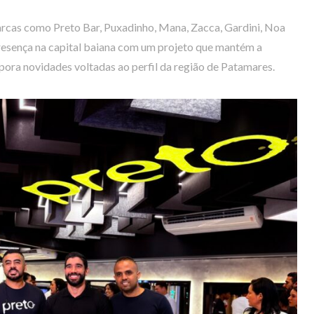
arcas como Preto Bar, Puxadinho, Mana, Zacca, Gardini, Noa
resença na capital baiana com um projeto que mantém a
rpora novidades voltadas ao perfil da região de Patamares.