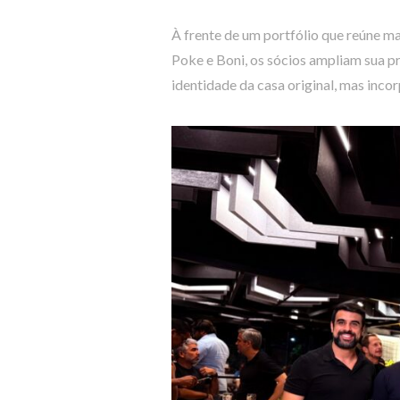
À frente de um portfólio que reúne m
Poke e Boni, os sócios ampliam sua p
identidade da casa original, mas inco