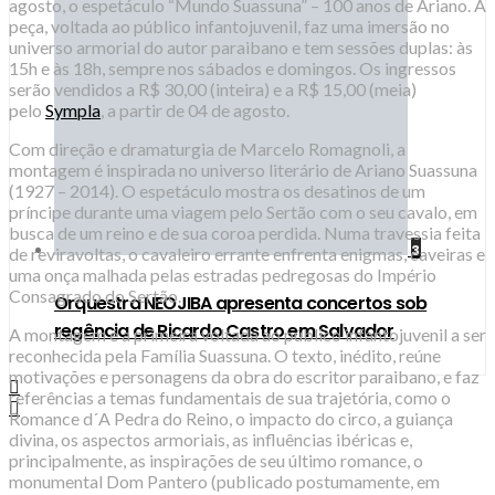
agosto, o espetáculo “Mundo Suassuna” – 100 anos de Ariano. A
peça, voltada ao público infantojuvenil, faz uma imersão no
universo armorial do autor paraibano e tem sessões duplas: às
15h e às 18h, sempre nos sábados e domingos. Os ingressos
serão vendidos a R$ 30,00 (inteira) e a R$ 15,00 (meia)
pelo
Sympla
, a partir de 04 de agosto.
Com direção e dramaturgia de Marcelo Romagnoli, a
montagem é inspirada no universo literário de Ariano Suassuna
(1927 – 2014). O espetáculo mostra os desatinos de um
príncipe durante uma viagem pelo Sertão com o seu cavalo, em
busca de um reino e de sua coroa perdida. Numa travessia feita
3
de reviravoltas, o cavaleiro errante enfrenta enigmas, caveiras e
uma onça malhada pelas estradas pedregosas do Império
Consagrado do Sertão.
Orquestra NEOJIBA apresenta concertos sob
regência de Ricardo Castro em Salvador
A montagem é a primeira voltada ao público infantojuvenil a ser
reconhecida pela Família Suassuna. O texto, inédito, reúne
motivações e personagens da obra do escritor paraibano, e faz
referências a temas fundamentais de sua trajetória, como o
Romance d´A Pedra do Reino, o impacto do circo, a guiança
divina, os aspectos armoriais, as influências ibéricas e,
principalmente, as inspirações de seu último romance, o
monumental Dom Pantero (publicado postumamente, em