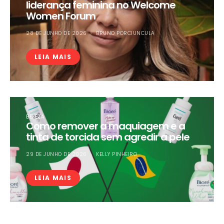
liderança feminina no Welcome
Women Forum
28 DE JUNHO DE 2026
BRUNO PORCIUNCULA
LEIA MAIS
BELEZA
Como remover a maquiagem e a
tinta de torcida sem agredir a pele
29 DE JUNHO DE 2026
KELLY PINHEIRO
LEIA MAIS