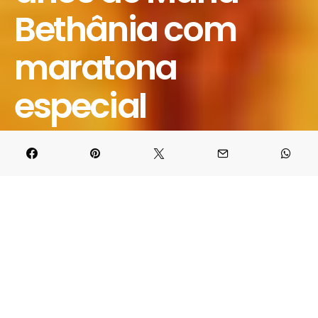
Bethânia com
maratona
especial
15 DE JUNHO DE 2026
BRUNO PORCIUNCULA
SHARE
PIN IT
Em comemoração aos 80 anos de
Maria Bethânia
, uma das