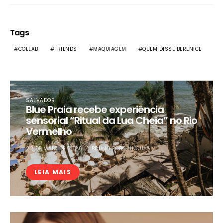
Tags
COLLAB
FRIENDS
MAQUIAGEM
QUEM DISSE BERENICE
SALVADOR
Blue Praia recebe experiência
sensorial “Ritual da Lua Cheia” no Rio
Vermelho
22 DE MAIO DE 2026
BRUNO PORCIUNCULA
LEIA MAIS