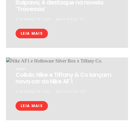
Itaipava, é destaque na novela
‘Travessia’
9 DE MARÇO DE 2023
BAHIA SOCIAL VIP
LEIA MAIS
MODA
Collab: Nike e Tiffany & Co lançam
nova cor do Nike AF 1
9 DE MARÇO DE 2023
BAHIA SOCIAL VIP
LEIA MAIS