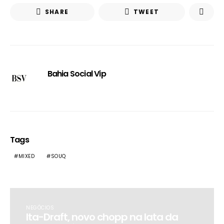
SHARE
TWEET
Bahia Social Vip
Tags
MIXED
SOUQ
NEGÓCIOS
Ita-Draft, novo chopp na lata da