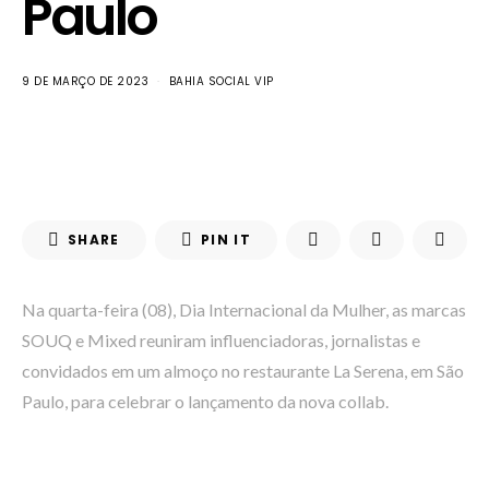
Paulo
9 DE MARÇO DE 2023
BAHIA SOCIAL VIP
SHARE
PIN IT
Na quarta-feira (08), Dia Internacional da Mulher, as marcas
SOUQ e Mixed reuniram influenciadoras, jornalistas e
convidados em um almoço no restaurante La Serena, em São
Paulo, para celebrar o lançamento da nova collab.