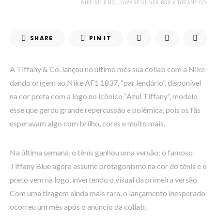
NIKE AF1 E HOLLOWARE SILVER BOX X TIFFANY CO.
SHARE
PIN IT
A Tiffany & Co. lançou no último mês sua collab com a Nike
dando origem ao Nike AF1 1837, “par lendário”, disponível
na cor preta com a logo no icônico “Azul Tiffany”, modelo
esse que gerou grande repercussão e polêmica, pois os fãs
esperavam algo com brilho, cores e muito mais.
Na última semana, o tênis ganhou uma versão: o famoso
Tiffany Blue agora assume protagonismo na cor do tênis e o
preto vem na logo, invertendo o visual da primeira versão.
Com uma tiragem ainda mais rara, o lançamento inesperado
ocorreu um mês após o anúncio da collab.