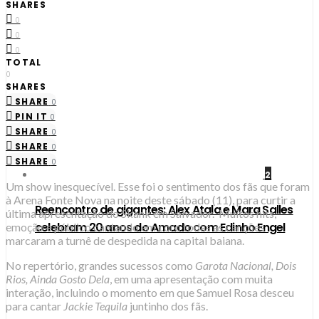
SHARES
0
0
0
TOTAL
0
SHARES
SHARE
0
PIN IT
0
SHARE
0
SHARE
0
SHARE
0
2
Um show inesquecível. Esse foi o sentimento dos fãs que foram
à Arena Fonte Nova na noite deste sábado (11), para curtir a
Reencontro de gigantes: Alex Atala e Mara Salles
última apresentação do Skank em Salvador. Muitos hits,
celebram 20 anos do Amado com Edinho Engel
emoção e público cantando em coro todas as canções
marcaram a turnê de despedida na capital baiana.
No repertório, grandes sucessos como
Garota Nacional, Dois
Rios, Ainda Gosto Dela
, em uma apresentação com muita
interação, incluindo o momento em que Samuel Rosa desceu
para cantar
Jackie Tequila
juntinho dos fãs.