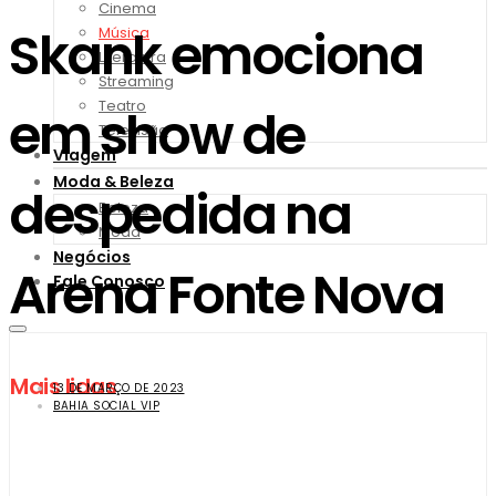
Cinema
Skank emociona
Música
Literatura
Streaming
Teatro
em show de
Televisão
Viagem
Moda & Beleza
despedida na
Beleza
Moda
Negócios
Arena Fonte Nova
Fale Conosco
Mais lidas
13 DE MARÇO DE 2023
BAHIA SOCIAL VIP