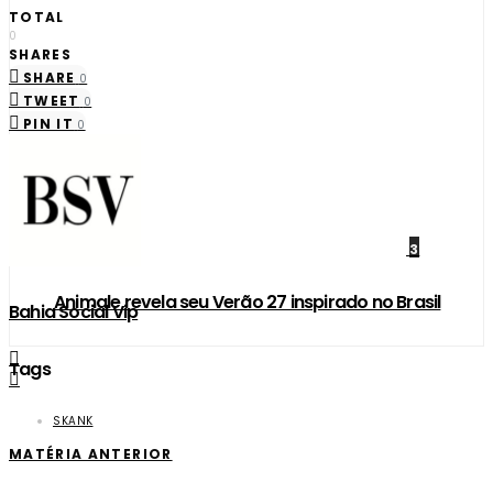
TOTAL
0
SHARES
SHARE
0
TWEET
0
PIN IT
0
3
Animale revela seu Verão 27 inspirado no Brasil
Bahia Social Vip
Tags
SKANK
MATÉRIA ANTERIOR