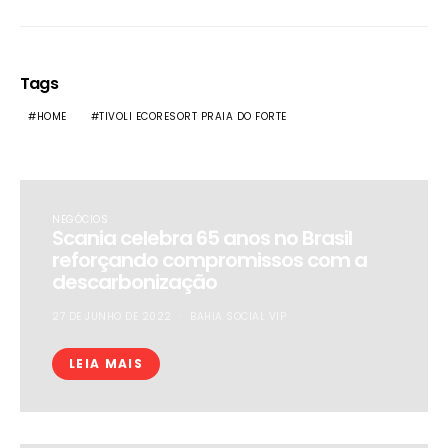
Tags
HOME
TIVOLI ECORESORT PRAIA DO FORTE
NEGÓCIOS
Scania celebra 65 anos no Brasil
reforçando compromissos com a
descarbonização
27 DE JUNHO DE 2022
BAHIA SOCIAL VIP
LEIA MAIS