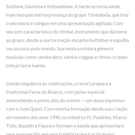
Solshine, Gamboa e Kelbadeluxe. A tarde se torna ainda
mais inesquecível na presença do grupo Timbalada, que traz
o seu mood e suingue em uma apresentação agitada. Com
seu som característico do timbal, instrumento que dá nome
ao grupo, desde a sua formação encanta multidões e espalha
seu sucesso pelo mundo. Sua música mistura gêneros
musicais como samba duro, samba-reggae e ritmos criados
pela própria banda.
Dando sequência às celebrações, o resort prepara a
tradicional Festa do Branco, com jantar especial
antecedendo o ponto alto do evento — um show explosivo
com o Jota Quest. Com mesma formação desde sua criação
em meados dos anos 1990, os mineiros PJ, Paulinho, Marco
Túlio, Buzelin e Flausino formam a banda que apresentará
seus maiores hits em uma trajetória musical do grupo,