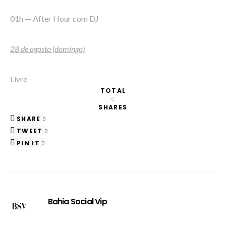
01h — After Hour com DJ
28 de agosto (domingo)
Livre
TOTAL
0
SHARES
SHARE
0
TWEET
0
PIN IT
0
Bahia Social Vip