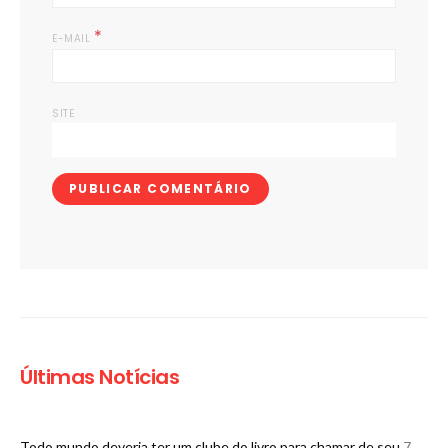
*
E-MAIL
SITE
Últimas Notícias
Todo mundo deveria ter um clube do livro para chamar de seu
7