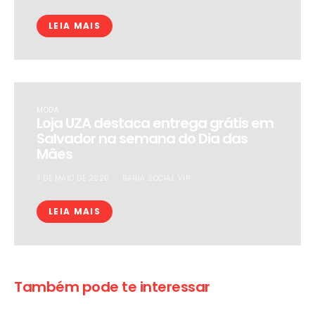
LEIA MAIS
MODA
Loja UZA destaca entrega grátis em
Salvador na semana do Dia das
Mães
7 DE MAIO DE 2020
BAHIA SOCIAL VIP
LEIA MAIS
Também pode te interessar