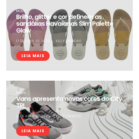
MODA
Brilho, glitter e cor definem as
sandálias Havaianas Slim Palette
Glow
17 DE ABRIL DE 2020
KELLY PINHEIRO
LEIA MAIS
MODA
Vans apresenta novas cores do City
TRL
17 DE ABRIL DE 2020
KELLY PINHEIRO
LEIA MAIS