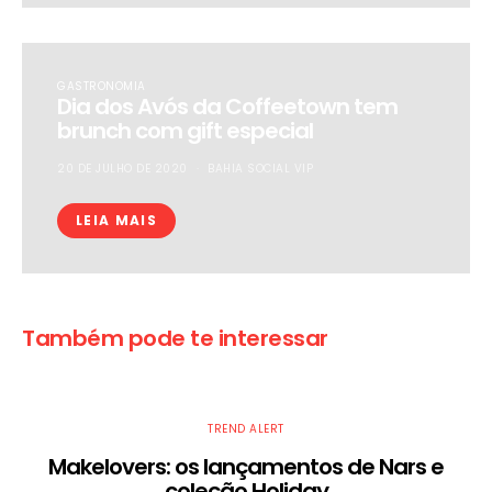
GASTRONOMIA
Dia dos Avós da Coffeetown tem
brunch com gift especial
20 DE JULHO DE 2020
BAHIA SOCIAL VIP
LEIA MAIS
Também pode te interessar
TREND ALERT
Makelovers: os lançamentos de Nars e
coleção Holiday