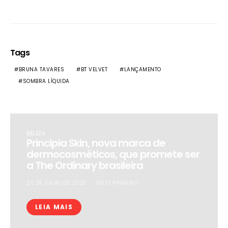
Tags
BRUNA TAVARES
BT VELVET
LANÇAMENTO
SOMBRA LÍQUIDA
BELEZA
Principia Skin, nova marca de
dermocosméticos, que promete ser
a The Ordinary brasileira
20 DE JULHO DE 2020
KELLY PINHEIRO
LEIA MAIS