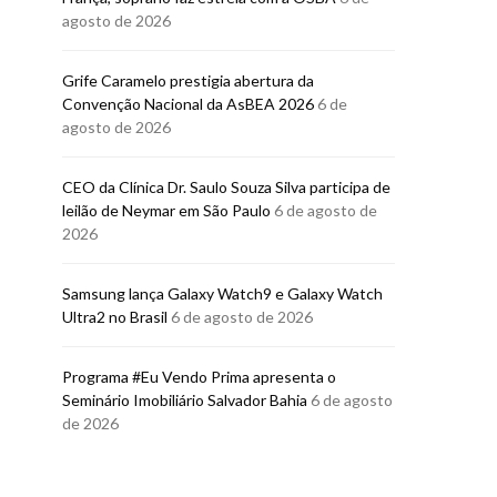
agosto de 2026
Grife Caramelo prestigia abertura da
Convenção Nacional da AsBEA 2026
6 de
agosto de 2026
TELEVISÃO
TELEVISÃ
CEO da Clínica Dr. Saulo Souza Silva participa de
O Auto da Compadecida
Lázaro Ramos 
leilão de Neymar em São Paulo
6 de agosto de
2 vai virar série na Globo
temporada de 
2026
BRUNO PORCIUNCULA
BRUNO PORCI
Samsung lança Galaxy Watch9 e Galaxy Watch
24 DE DEZEMBRO DE 2025
1 DE AGOSTO
Ultra2 no Brasil
6 de agosto de 2026
Programa #Eu Vendo Prima apresenta o
Seminário Imobiliário Salvador Bahia
6 de agosto
de 2026