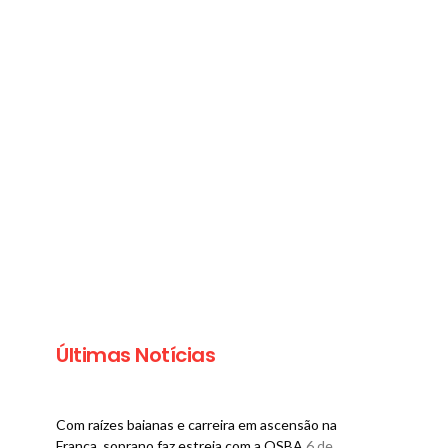
Últimas Notícias
Com raízes baianas e carreira em ascensão na
França, soprano faz estreia com a OSBA
6 de