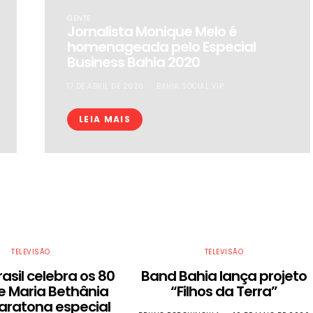
GENTE
Jornalista Monique Melo é
homenageada pelo Especial
Business Bahia 2020
17 DE ABRIL DE 2020
BAHIA SOCIAL VIP
LEIA MAIS
TELEVISÃO
TELEVISÃO
asil celebra os 80
Band Bahia lança projeto
e Maria Bethânia
“Filhos da Terra”
ratona especial