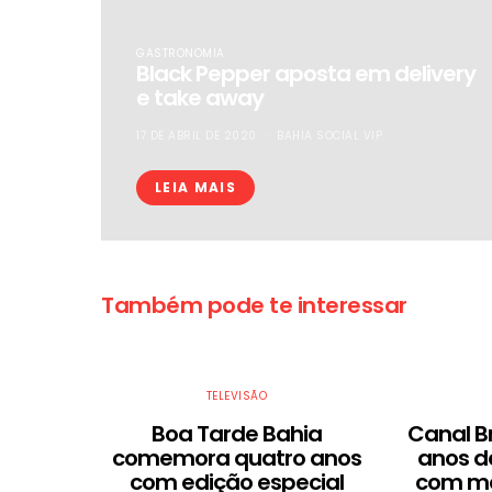
GASTRONOMIA
Black Pepper aposta em delivery
e take away
17 DE ABRIL DE 2020
BAHIA SOCIAL VIP
LEIA MAIS
Também pode te interessar
TELEVISÃO
Boa Tarde Bahia
Canal Br
comemora quatro anos
anos d
com edição especial
com ma