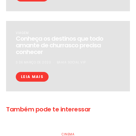
VIAGEM
Conheça os destinos que todo
amante de churrasco precisa
conhecer
3 DE MARÇO DE 2020
BAHIA SOCIAL VIP
LEIA MAIS
Também pode te interessar
CINEMA