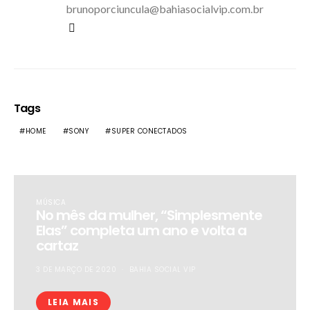
brunoporciuncula@bahiasocialvip.com.br
Tags
HOME
SONY
SUPER CONECTADOS
MÚSICA
No mês da mulher, “Simplesmente
Elas” completa um ano e volta a
cartaz
3 DE MARÇO DE 2020
BAHIA SOCIAL VIP
LEIA MAIS