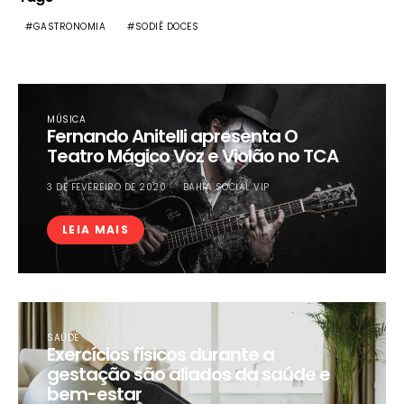
GASTRONOMIA
SODIÊ DOCES
MÚSICA
Fernando Anitelli apresenta O
Teatro Mágico Voz e Violão no TCA
3 DE FEVEREIRO DE 2020
BAHIA SOCIAL VIP
LEIA MAIS
SAÚDE
Exercícios físicos durante a
gestação são aliados da saúde e
bem-estar