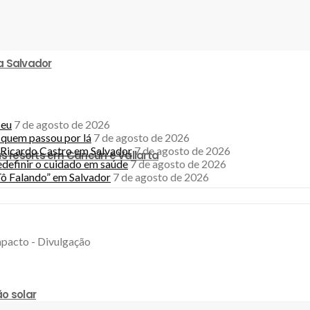
a Salvador
seu
7 de agosto de 2026
a quem passou por lá
7 de agosto de 2026
Ricardo Castro em Salvador
7 de agosto de 2026
s resorts em Cancún e Vallarta
edefinir o cuidado em saúde
7 de agosto de 2026
ô Falando” em Salvador
7 de agosto de 2026
o solar