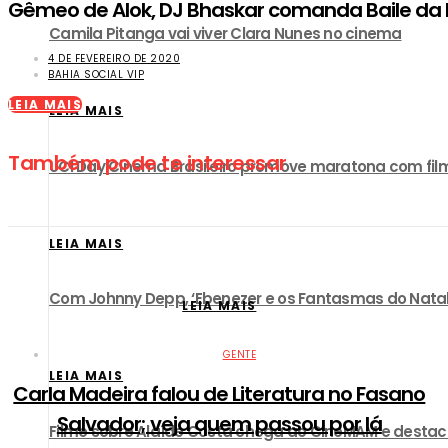
Gêmeo de Alok, DJ Bhaskar comanda Baile da
Camila Pitanga vai viver Clara Nunes no cinema
4 DE FEVEREIRO DE 2020
BAHIA SOCIAL VIP
LEIA MAIS
LEIA MAIS
Também pode te interessar
UCI Day Cinema Brasileiro promove maratona com film
LEIA MAIS
Com Johnny Depp, ‘Ebenezer e os Fantasmas do Natal’ 
LEIA MAIS
GENTE
LEIA MAIS
Carla Madeira falou de Literatura no Fasano
Salvador; veja quem passou por lá
Filme sobre Alaíde Costa chega ao CineMAM e destac