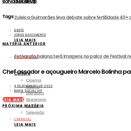
Bahia Social Vip
LEIA MAIS
Tags
Zuleica Guimarães leva debate sobre fertilidade 40+ 
GENTE
JORGE NASCIMENTO
LEIA MAIS
MATÉRIA ANTERIOR
Fotógrafa baiana terá imagens no palco de Festival no
GASTRONOMIA
Chef assador e açougueiro Marcelo Bolinha par
Cultura
Cinema
Música
4 DE FEVEREIRO DE 2020
BAHIA SOCIAL VIP
Literatura
Streaming
LEIA MAIS
Teatro
PRÓXIMA MATÉRIA
Televisão
CARNAVAL
LEIA MAIS