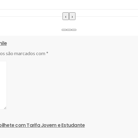
‹
›
ile
ios são marcados com
*
sia
 bilhete com Tarifa Jovem e Estudante