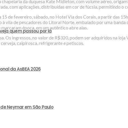
hapelaria da duquesa Kate Midleton, com volume aéreo, origami,
ada, com aplicações, distribuídas em cor de fúcsia, permitindo o
a 15 de fevereiro, sábado, no Hotel Via dos Corais, a partir das 
ão à vila de pescadores do Litoral Norte, embalado por uma banda
e marcaram época, em um autêntico abre alas.
 veja quem passou por lá
a. Os ingressos, no valor de R$320, podem ser adquiridos na loja 
erveja, caipirosca, refrigerante e petiscos.
ional da AsBEA 2026
lão de Neymar em São Paulo