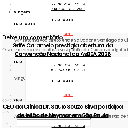
BRUNO PORCIUNCULA
7 DE AGOSTO DE 2026
Viagem
LEIA MAIS
LEIA MAIS
GENTE
Deixe um comentário
SKY retoma voo direto entre Salvador e Santiago do Ch
Grife Caramelo prestigia abertura da
O seu endereço de e-mail não será publicado.
Campos obrigatór
Convenção Nacional da AsBEA 2026
LEIA MAIS
BRUNO PORCIUNCULA
6 DE AGOSTO DE 2026
Singular Luxury Travel revela o novo mapa do luxo na Á
LEIA MAIS
GENTE
LEIA MAIS
COMENTÁRIO
*
CEO da Clínica Dr. Saulo Souza Silva participa
NOME
*
de leilão de Neymar em São Paulo
Air France e KLM atualizam políticas para emissão de
E-MAIL
*
BRUNO PORCIUNCULA