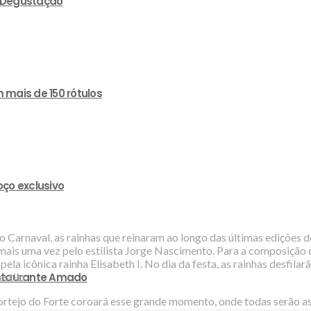
e Degustação
 mais de 150 rótulos
ço exclusivo
rnaval, as rainhas que reinaram ao longo das últimas edições do e
ais uma vez pelo estilista Jorge Nascimento. Para a composição do
 pela icônica rainha Elisabeth I. No dia da festa, as rainhas desf
stilo.
estaurante Amado
Cortejo do Forte coroará esse grande momento, onde todas serão as 