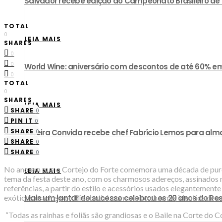
​Salvador recebe edição do Campeonato Brasileiro d
TOTAL
0
LEIA MAIS
SHARES
0
0
World Wine: aniversário com descontos de até 60% em
0
TOTAL
0
SHARES
LEIA MAIS
SHARE
0
PIN IT
0
SHARE
Pereira Convida recebe chef Fabrício Lemos para almo
0
SHARE
0
SHARE
0
No ano em que o Cortejo do Forte comemora uma década de puro Ca
LEIA MAIS
tema da festa deste ano, com os charmosos adereços, assinados m
referências, a partir do estilo e acessórios usados elegantemente
exóticos usados por Elisabeth I, com muito charme, identidade e e
Mais um jantar de sucesso celebrou os 20 anos do R
“Todas as rainhas e foliãs são grandiosas e o Baile na Corte do 