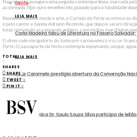
Nascimento assegura uma pegada contemporânea, marcada pela c
Gente
acobreado, tipo ouro envelhecido, puxado para a tonalidade dour
LEIA MAIS
Reunindo música, moda e arte, o Cortejo do Forte acontece no di
e pelo cantor e banda Adriano Rezende, que depois sai em direç
total, revivendo os carnavais antigos, com muitas marchinhas qu
Carla Madeira falou de Literatura no Fasano Salvador;
O
dress code
obrigatório do baile pré-carnavalesco é a cor branco
Forte. O passaporte da festa contempla espumante, uísque, água, c
TOTAL
LEIA MAIS
0
SHARES
SHARE
Grife Caramelo prestigia abertura da Convenção Nac
0
TWEET
0
PIN IT
0
LEIA MAIS
CEO da Clínica Dr. Saulo Souza Silva participa de lei