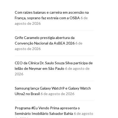
Com raízes baianas e carreira em ascensão na
França, soprano faz estreia com a OSBA
6 de
agosto de 2026
Grife Caramelo prestigia abertura da
Convenção Nacional da AsBEA 2026
6 de
agosto de 2026
CARNAVAL
CARNAV
Bloco Me Abraça abre
Bloco EVA ab
CEO da Clínica Dr. Saulo Souza Silva participa de
vendas para o Carnaval
para o Carnav
leilão de Neymar em São Paulo
6 de agosto de
2027
Salvad
2026
BRUNO PORCIUNCULA
BRUNO PORCI
26 DE FEVEREIRO DE 2026
18 DE FEVEREI
Samsung lança Galaxy Watch9 e Galaxy Watch
Ultra2 no Brasil
6 de agosto de 2026
Programa #Eu Vendo Prima apresenta o
Seminário Imobiliário Salvador Bahia
6 de agosto