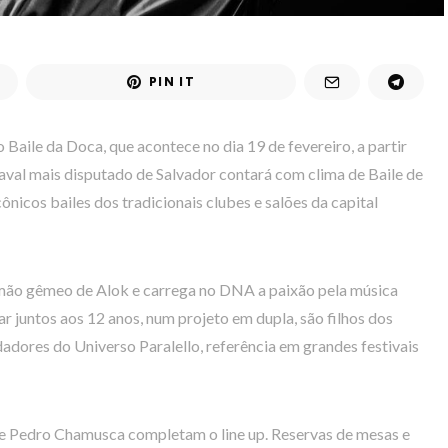
PIN IT
 Baile da Doca, que acontece no dia 19 de fevereiro, a partir
aval mais disputado de Salvador contará com clima de Baile de
nicos bailes dos tradicionais clubes e salões da capital
rmão gêmeo de Alok e carrega no DNA a paixão pela música
ar juntos aos 12 anos, num projeto em dupla, são filhos dos
dores do Universo Paralello, referência em grandes festivais
a e Pedro Chamusca completam o line up. Reservas de mesas e