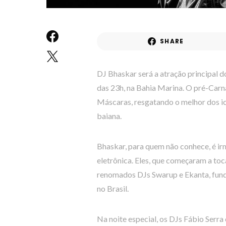
SHARE
DJ Bhaskar será a atração principal do
das 23h, na Bahia Marina. O pré-Carn
Máscaras, resgatando o melhor dos icô
baiana.
Bhaskar, para quem não conhece, é i
eletrônica. Eles, que começaram a toc
renomados DJs Swarup e Ekanta, funda
no Brasil.
Na noite especial, os DJs Fábio Serr