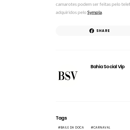
camarotes podem ser feitas pelo tele
adquiridos pelo
Sympla
.
SHARE
Bahia Social Vip
Tags
BAILE DA DOCA
CARNAVAL