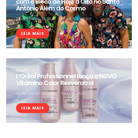
com o Bloco de Hoje a Oito no Santo
Antônio Além do Carmo
30 DE JANEIRO DE 2020
BAHIA SOCIAL VIP
LEIA MAIS
BELEZA
L’Oréal Professionnel lança o NOVO
Vitamino Color Resveratrol
30 DE JANEIRO DE 2020
KELLY PINHEIRO
LEIA MAIS