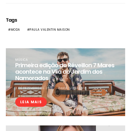
Tags
MODA
PAULA VALENTIN MAISON
MÚSICA
Primeira edição do Réveillon 7 Mares
acontece na Vila do Jardim dos
Namorados
3 DE DEZEMBRO DE 2019
BAHIA SOCIAL VIP
LEIA MAIS