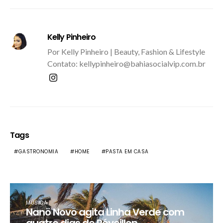
Kelly Pinheiro
Por Kelly Pinheiro | Beauty, Fashion & Lifestyle
Contato: kellypinheiro@bahiasocialvip.com.br
Tags
GASTRONOMIA
HOME
PASTA EM CASA
MÚSICA
Nanö Novo agita Linha Verde com
quatro dias de Réveillon