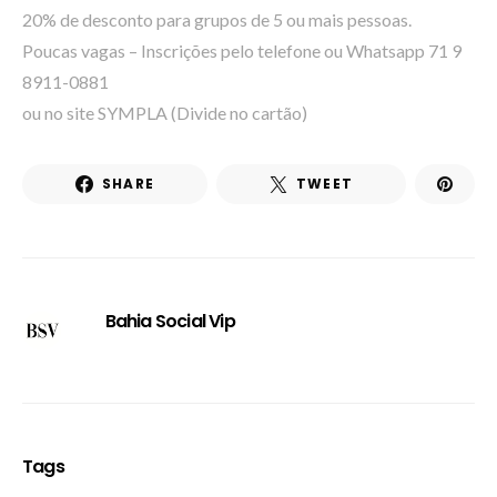
20% de desconto para grupos de 5 ou mais pessoas.
Poucas vagas – Inscrições pelo telefone ou Whatsapp 71 9
8911-0881
ou no site SYMPLA (Divide no cartão)
SHARE
TWEET
Bahia Social Vip
Tags