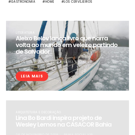
GASTRONOMIA
HOME
LOS CERVEJEIROS
LITERATURA
Aleixo Belov lança livro que narra
volta ao mundo em veleiro partindo
de Salvador
25 DE NOVEMBRO DE 2019
BAHIA SOCIAL VIP
LEIA MAIS
ARQUITETURA E DECORAÇÃO
Lina Bo Bardi inspira projeto de
Wesley Lemos na CASACOR Bahia
26 DE NOVEMBRO DE 2019
BAHIA SOCIAL VIP